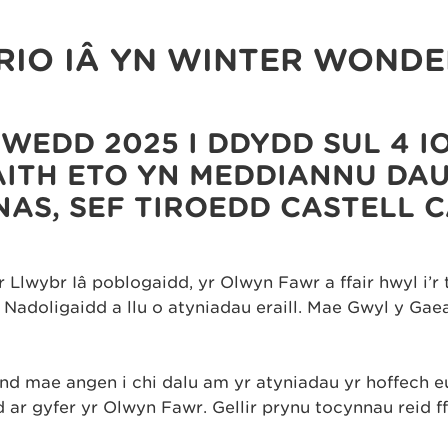
RIO IÂ YN WINTER WOND
HWEDD 2025 I DDYDD SUL 4 
ITH ETO YN MEDDIANNU DAU
NAS, SEF TIROEDD CASTELL 
r Llwybr Iâ poblogaidd, yr Olwyn Fawr a ffair hwyl i’r 
 Nadoligaidd a llu o atyniadau eraill. Mae Gŵyl y Ga
d mae angen i chi dalu am yr atyniadau yr hoffech eu
d ar gyfer yr Olwyn Fawr. Gellir prynu tocynnau reid ffai