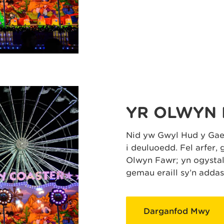
YR OLWYN 
Nid yw Gŵyl Hud y Gaea
i deuluoedd. Fel arfer, 
Olwyn Fawr; yn ogystal
gemau eraill sy’n addas
Darganfod Mwy