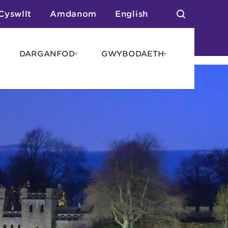
Cyswllt
Amdanom
English
DARGANFOD
GWYBODAETH
pen
Open
Open
AROS
DARGANFOD
GWYBODAET
enu
menu
menu
tai
n Arlwyo
anau a Gwersylla
or o Leoedd