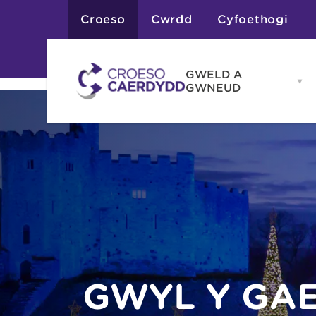
Croeso
Cwrdd
Cyfoethogi
GWELD A
Op
GWNEUD
G
A
G
Atyniadau
me
Gweithgareddau
Adloniant
Chwaraeon
Siopa
Teithiau a Golygfe
GŴYL Y GA