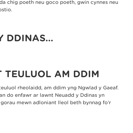
da chig poeth neu goco poeth, gwin cynnes neu
stio.
Y DDINAS…
 TEULUOL AM DDIM
euluol rheolaidd, am ddim yng Ngwlad y Gaeaf.
dan do enfawr ar lawnt Neuadd y Ddinas yn
 gorau mewn adloniant lleol beth bynnag fo’r