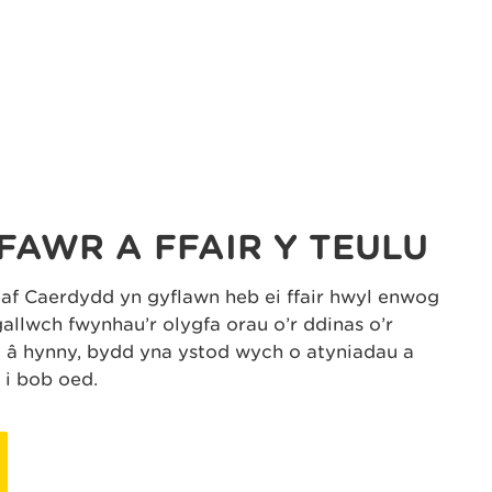
FAWR A FFAIR Y TEULU
f Caerdydd yn gyflawn heb ei ffair hwyl enwog
gallwch fwynhau’r olygfa orau o’r ddinas o’r
 â hynny, bydd yna ystod wych o atyniadau a
 i bob oed.