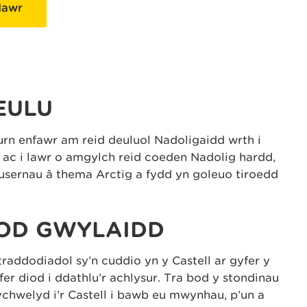
Nawr
EULU
rn enfawr am reid deuluol Nadoligaidd wrth i
ny ac i lawr o amgylch reid coeden Nadolig hardd,
llusernau â thema Arctig a fydd yn goleuo tiroedd
OD GWYLAIDD
raddodiadol sy’n cuddio yn y Castell ar gyfer y
fer diod i ddathlu’r achlysur. Tra bod y stondinau
hwelyd i’r Castell i bawb eu mwynhau, p’un a