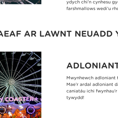
ydych chi’n cynhesu gy
farshmallows wedi’u rho
AEAF AR LAWNT NEUADD 
ADLONIANT
Mwynhewch adloniant t
Mae’r ardal adloniant 
caniatáu ichi fwynhau’r
tywydd!