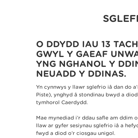
SGLEF
O DDYDD IAU 13 TAC
GŴYL Y GAEAF UNWA
YNG NGHANOL Y DDI
NEUADD Y DDINAS.
Yn cynnwys y llawr sglefrio iâ dan do a’
Piste), ynghyd â stondinau bwyd a diod
tymhorol Caerdydd.
Mae mynediad i’r ddau safle am ddim on
llaw ar gyfer sesiynau sglefrio iâ a hefy
fwyd a diod o’r ciosgau unigol.