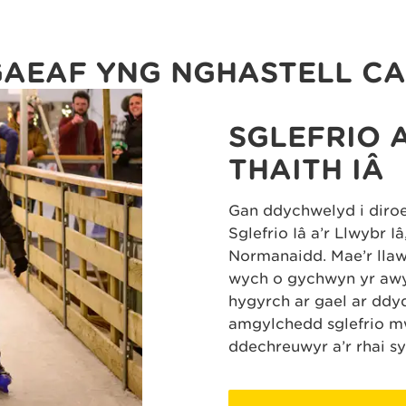
GAEAF YNG NGHASTELL C
SGLEFRIO A
THAITH IÂ
Gan ddychwelyd i diroe
Sglefrio Iâ a’r Llwybr 
Normanaidd. Mae’r llawr
wych o gychwyn yr awy
hygyrch ar gael ar ddy
amgylchedd sglefrio mw
ddechreuwyr a’r rhai s