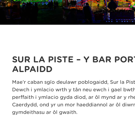
SUR LA PISTE – Y BAR PO
ALPAIDD
Mae’r caban sgïo deulawr poblogaidd, Sur la Pis
Dewch i ymlacio wrth y tân neu ewch i gael bwth 
perffaith i ymlacio gyda diod, ar ôl mynd ar y r
Caerdydd, ond yr un mor haeddiannol ar ôl diwr
gymdeithasu ar ôl gwaith.