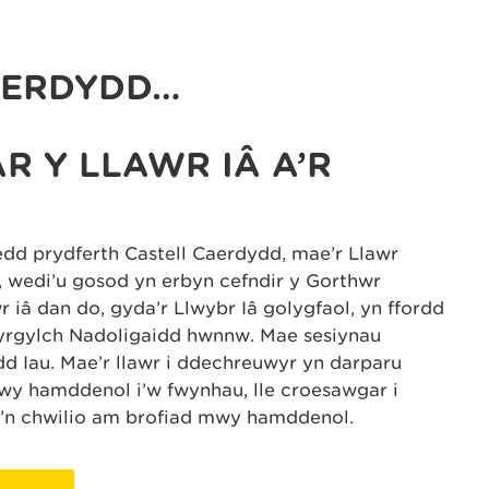
AERDYDD…
R Y LLAWR IÂ A’R
dd prydferth Castell Caerdydd, mae’r Llawr
Iâ, wedi’u gosod yn erbyn cefndir y Gorthwr
 iâ dan do, gyda’r Llwybr Iâ golygfaol, yn ffordd
rgylch Nadoligaidd hwnnw. Mae sesiynau
dd Iau. Mae’r llawr i ddechreuwyr yn darparu
y hamddenol i’w fwynhau, lle croesawgar i
y’n chwilio am brofiad mwy hamddenol.