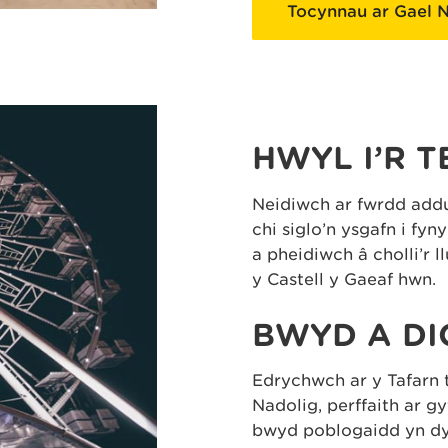
Tocynnau ar Gael 
HWYL I’R T
Neidiwch ar fwrdd addu
chi siglo’n ysgafn i fy
a pheidiwch â cholli’r 
y Castell y Gaeaf hwn.
BWYD A DI
Edrychwch ar y Tafarn t
Nadolig, perffaith ar gy
bwyd poblogaidd yn dyc