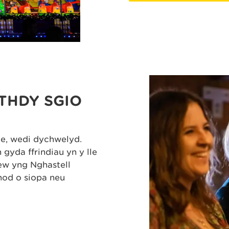
RTHDY SGIO
te, wedi dychwelyd.
gyda ffrindiau yn y lle
hew yng Nghastell
nod o siopa neu