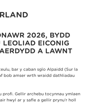
ERLAND
IONAWR 2026, BYDD
 LEOLIAD EICONIG
CAERDYDD A LAWNT
teulu, bar y caban sgïo Alpaidd (Sur la
eaf bob amser wrth wraidd dathliadau
 profi. Gellir archebu tocynnau ymlaen
r hwyl ar y safle a gellir prynu’r holl