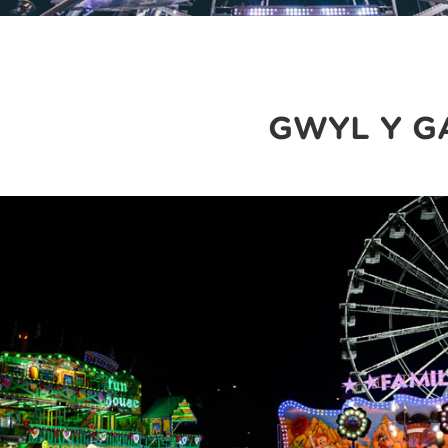
GŴYL Y G