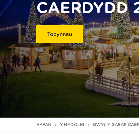
CAERDYDD 
Tocynnau
HAFAN
Y NADOLIG
GŴYL Y GAEAF CAE