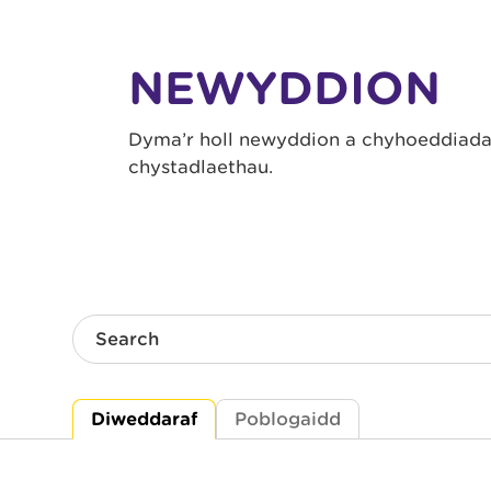
NEWYDDION
Dyma’r holl newyddion a chyhoeddiadau
chystadlaethau.
Search
Diweddaraf
Poblogaidd