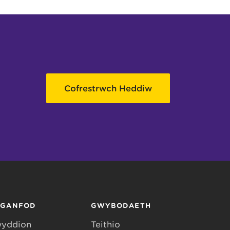
Cofrestrwch Heddiw
RGANFOD
GWYBODAETH
yddion
Teithio