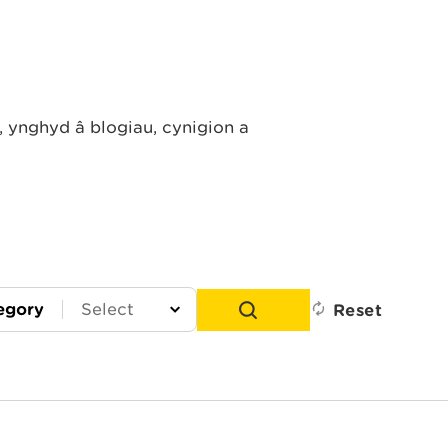
ynghyd â blogiau, cynigion a
egory
Reset