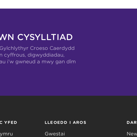
WN CYSYLLTIAD
-Gylchlythyr Croeso Caerdydd
n cyffrous, digwyddiadau,
hau i’w gwneud a mwy gan dîm
C YFED
LLEOEDD I AROS
DA
Gymru
Gwestai
New