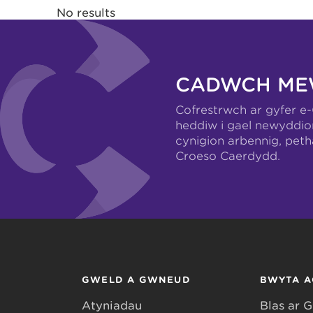
No results
CADWCH ME
Cofrestrwch ar gyfer e
heddiw i gael newyddio
cynigion arbennig, pet
Croeso Caerdydd.
GWELD A GWNEUD
BWYTA A
Atyniadau
Blas ar 