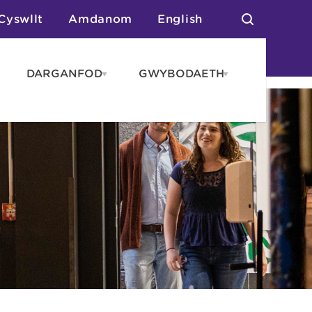
Cyswllt
Amdanom
English
DARGANFOD
GWYBODAETH
pen
Open
Open
AROS
DARGANFOD
GWYBODAET
enu
menu
menu
tai
n Arlwyo
anau a Gwersylla
or o Leoedd