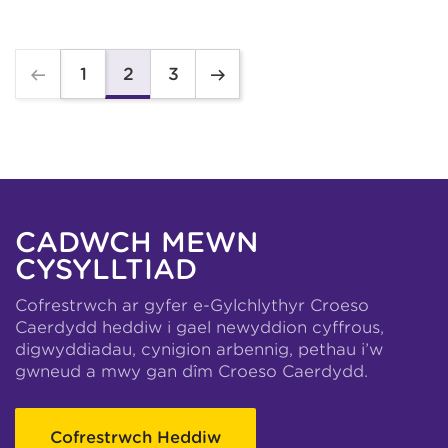
1
3
2
CADWCH MEWN
CYSYLLTIAD
Cofrestrwch ar gyfer e-Gylchlythyr Croeso
Caerdydd heddiw i gael newyddion cyffrous,
digwyddiadau, cynigion arbennig, pethau i’w
gwneud a mwy gan dîm Croeso Caerdydd.
Cofrestrwch Heddiw