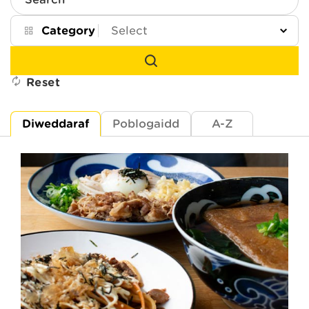
Search
Category
Reset
Diweddaraf
Poblogaidd
A-Z