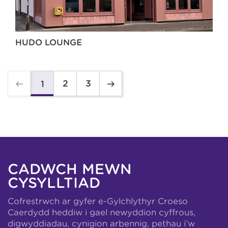
HUDO LOUNGE
2
3
1
CADWCH MEWN
CYSYLLTIAD
Cofrestrwch ar gyfer e-Gylchlythyr Croeso
Caerdydd heddiw i gael newyddion cyffrous,
digwyddiadau, cynigion arbennig, pethau i’w