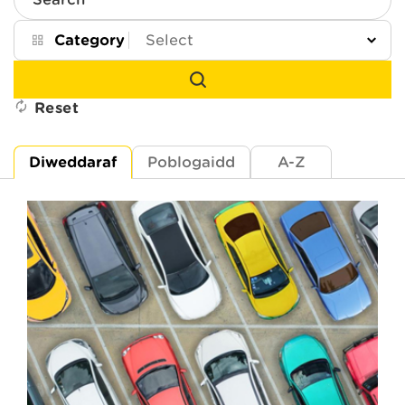
Search
Category
Reset
Diweddaraf
Poblogaidd
A-Z