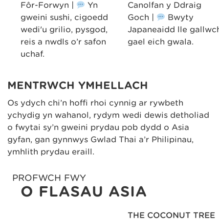
i
Fôr-Forwyn |
Yn
Canolfan y Ddraig
er
gweini sushi, cigoedd
Goch |
Bwyty
wn
wedi'u grilio, pysgod,
Japaneaidd lle gallwc
d.
reis a nwdls o’r safon
gael eich gwala.
uchaf.
MENTRWCH YMHELLACH
Os ydych chi’n hoffi rhoi cynnig ar rywbeth
ychydig yn wahanol, rydym wedi dewis detholiad
o fwytai sy’n gweini prydau pob dydd o Asia
gyfan, gan gynnwys Gwlad Thai a’r Philipinau,
ymhlith prydau eraill.
PROFWCH FWY
O FLASAU ASIA
THE COCONUT TREE