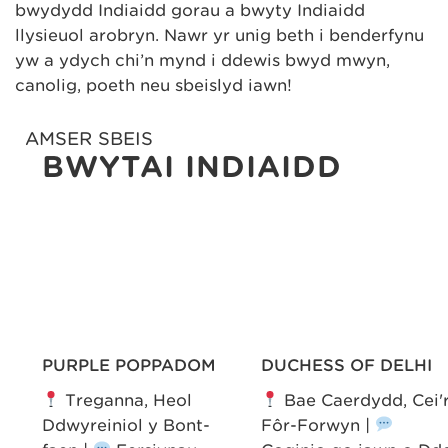
bwydydd Indiaidd gorau a bwyty Indiaidd
llysieuol arobryn. Nawr yr unig beth i benderfynu
yw a ydych chi’n mynd i ddewis bwyd mwyn,
canolig, poeth neu sbeislyd iawn!
AMSER SBEIS
BWYTAI INDIAIDD
PURPLE POPPADOM
DUCHESS OF DELHI
Treganna, Heol
Bae Caerdydd, Cei'
Ddwyreiniol y Bont-
Fôr-Forwyn |