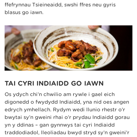
ffefrynnau Tsieineaidd, swshi ffres neu gyris
blasus go iawn.
TAI CYRI INDIAIDD GO IAWN
Os ydych chi’n chwilio am rywle i gael eich
digonedd o fwydydd Indiaidd, yna nid oes angen
edrych ymhellach. Rydym wedi llunio rhestr o’r
bwytai sy’n gweini rhai o’r prydau Indiaidd gorau
yn y ddinas – gan gynnwys tai cyri Indiaidd
traddodiadol, lleoliadau bwyd stryd sy’n gweini’r