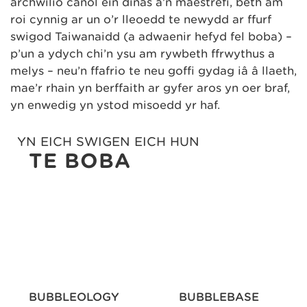
archwilio canol ein dinas a’n maestrefi, beth am
roi cynnig ar un o’r lleoedd te newydd ar ffurf
swigod Taiwanaidd (a adwaenir hefyd fel boba) –
p’un a ydych chi’n ysu am rywbeth ffrwythus a
melys – neu’n ffafrio te neu goffi gydag iâ â llaeth,
mae’r rhain yn berffaith ar gyfer aros yn oer braf,
yn enwedig yn ystod misoedd yr haf.
YN EICH SWIGEN EICH HUN
TE BOBA
BUBBLEOLOGY
BUBBLEBASE