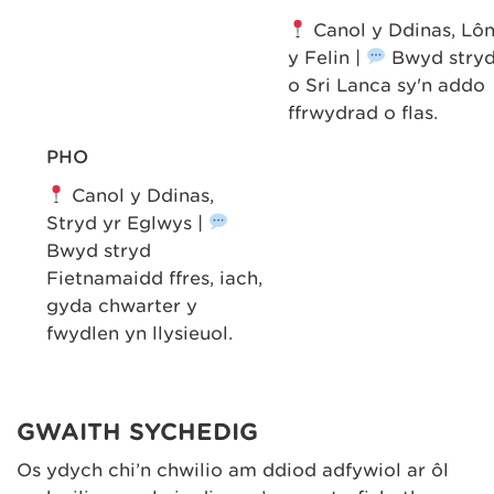
Canol y Ddinas, Lô
y Felin |
Bwyd stry
o Sri Lanca sy'n addo
ffrwydrad o flas.
S
PHO
Canol y Ddinas,
|
Stryd yr Eglwys |
’n
Bwyd stryd
Fietnamaidd ffres, iach,
gyda chwarter y
fwydlen yn llysieuol.
GWAITH SYCHEDIG
Os ydych chi’n chwilio am ddiod adfywiol ar ôl