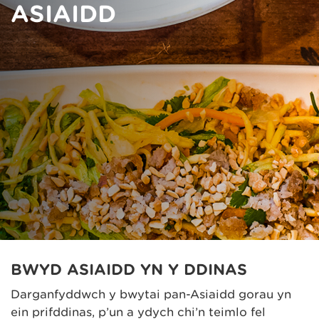
ASIAIDD
BWYD ASIAIDD YN Y DDINAS
Darganfyddwch y bwytai pan-Asiaidd gorau yn
ein prifddinas, p’un a ydych chi’n teimlo fel