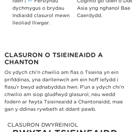
d
faen |
Fersiynau
Coginio go iawn o Dd
.
dychmygus o brydau
Asia yng nghanol Bae
Indiaidd clasurol mewn
Caerdydd.
lleoliad lliwgar.
CLASURON O TSIEINEAIDD A
CHANTON
Os ydych chi’n chwilio am flas o Tsieina yn ein
prifddinas, yna darllenwch am ein hoff lefydd i
flasu’r bwyd adnabyddus hwn. P’un a ydych chi’n
chwilio am siop gludfwyd glasurol, neu wedd
fodern ar fwyta Tsieineaidd a Chantonaidd, mae
gan y ddinas rywbeth at ddant pawb.
CLASURON DWYREINIOL