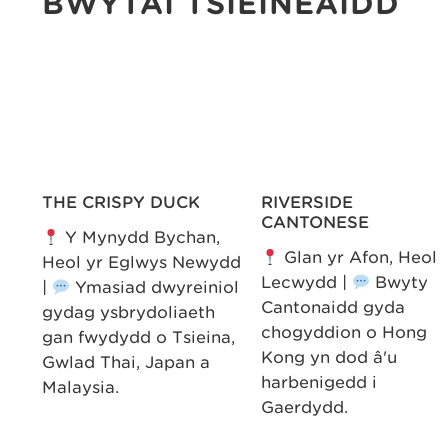
BWYTAI TSIEINEAIDD
THE CRISPY DUCK
RIVERSIDE
CANTONESE
r |
Y Mynydd Bychan,
Glan yr Afon, Heol
d
Heol yr Eglwys Newydd
Lecwydd |
Bwyty
|
Ymasiad dwyreiniol
Cantonaidd gyda
gydag ysbrydoliaeth
chogyddion o Hong
l.
gan fwydydd o Tsieina,
Kong yn dod â'u
Gwlad Thai, Japan a
harbenigedd i
Malaysia.
Gaerdydd.