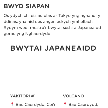
BWYD SIAPAN
Os ydych chi eisiau blas ar Tokyo yng nghanol y
ddinas, yna nid oes angen edrych ymhellach.
Rydym wedi rhestru’r bwytai sushi a Japaneaidd
gorau yng Nghaerdydd.
BWYTAI JAPANEAIDD
YAKITORI #1
VOLCANO
'r
Bae Caerdydd, Cei'r
Bae Caerdydd,