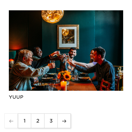
YUUP
1
2
3