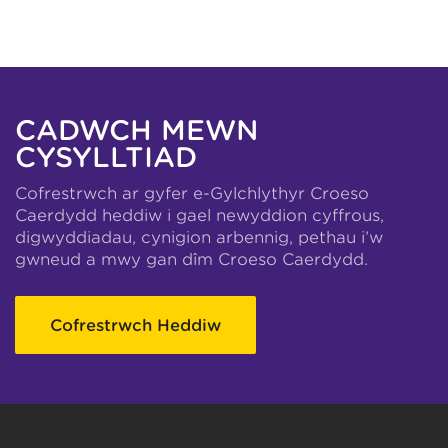
CADWCH MEWN
CYSYLLTIAD
Cofrestrwch ar gyfer e-Gylchlythyr Croeso
Caerdydd heddiw i gael newyddion cyffrous,
digwyddiadau, cynigion arbennig, pethau i’w
gwneud a mwy gan dîm Croeso Caerdydd.
Cofrestrwch Heddiw