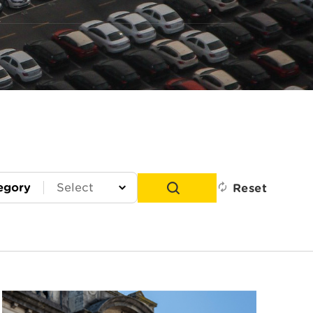
egory
Reset