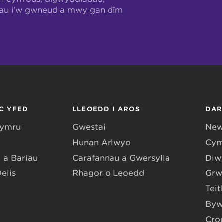
hau i’w gwneud a mwy gan dîm
C YFED
LLEOEDD I AROS
DA
Gymru
Gwestai
New
Hunan Arlwyo
Cym
 a Bariau
Carafannau a Gwersylla
Diwy
Delis
Rhagor o Leoedd
Grw
Teit
Byw
Cro