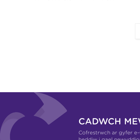
CADWCH ME
Cofrestrwch ar gyfer e
heddiw i gael newyddio