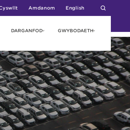
Cyswllt
Amdanom
English
DARGANFOD
GWYBODAETH
pen
Open
Open
AROS
DARGANFOD
GWYBODAET
enu
menu
menu
tai
n Arlwyo
anau a Gwersylla
or o Leoedd