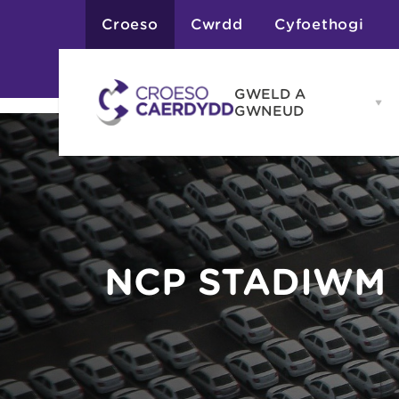
Croeso
Cwrdd
Cyfoethogi
GWELD A
Op
GWNEUD
G
A
G
Atyniadau
me
Gweithgareddau
Adloniant
Chwaraeon
Siopa
Teithiau a Golygfe
NCP STADIWM