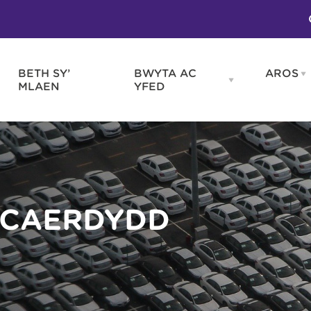
BETH SY’
BWYTA AC
AROS
O
en
Open
MLAEN
YFED
WELD
BWYTA
m
AC
WNEUD
YFED
Blas ar Gymru
Gwes
nu
menu
Bwytai
Huna
Tafarndai a Bariau
Caraf
Caffis a Delis
Rhag
ydd
 CAERDYDD