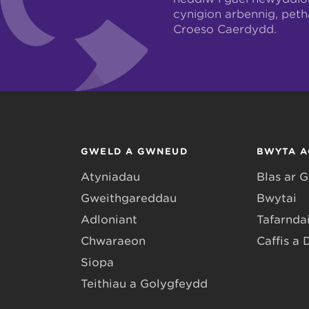
cynigion arbennig, pet
Croeso Caerdydd.
GWELD A GWNEUD
BWYTA A
Atyniadau
Blas ar 
Gweithgareddau
Bwytai
Adloniant
Tafarndai
Chwaraeon
Caffis a 
Siopa
Teithiau a Golygfeydd