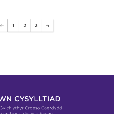
1
2
3
WN CYSYLLTIAD
-Gylchlythyr Croeso Caerdydd
n cyffrous, digwyddiadau,