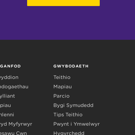
RGANFOD
GWYBODAETH
yddion
Teithio
dogaethau
Mapiau
lliant
Parcio
piau
Bygi Symudedd
hlenni
Tips Teithio
yd Myfyrwyr
Pwynt i Ymwelwyr
esawu Cŵn
Hygyrchedd