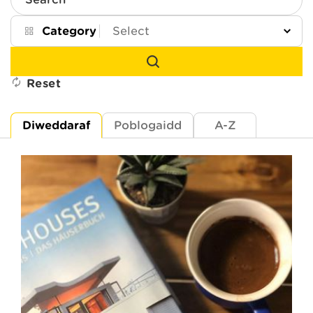
Search
Category
Reset
Diweddaraf
Poblogaidd
A-Z