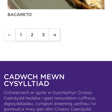
BACARETO
1
2
3
CADWCH MEWN
CYSYLLTIAD
Cofrestrwch ar gyfer e-Gylchlythyr Croeso
Caerdydd heddiw i gael newyddion cyffrous,
digwyddiadau, cynigion arbennig, pethau i’w
gwneud a mwy gan dîm Croeso Caerdydd.