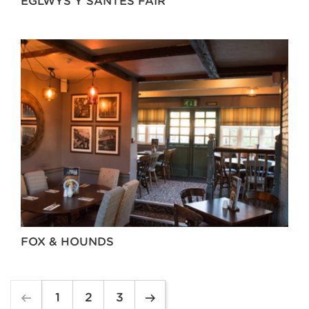
EGLWYS Y SANTES FAIR
FOX & HOUNDS
1
2
3