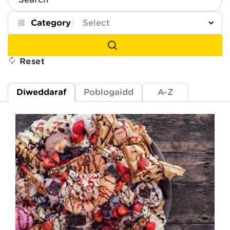
Search
Category
Reset
Diweddaraf
Poblogaidd
A-Z