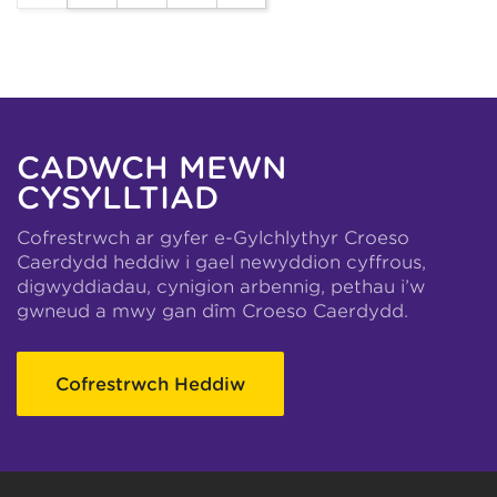
CADWCH MEWN
CYSYLLTIAD
Cofrestrwch ar gyfer e-Gylchlythyr Croeso
Caerdydd heddiw i gael newyddion cyffrous,
digwyddiadau, cynigion arbennig, pethau i’w
gwneud a mwy gan dîm Croeso Caerdydd.
Cofrestrwch Heddiw