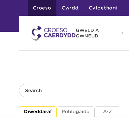
Croeso
Cwrdd
Cyfoethogi
GWELD A
Op
GWNEUD
G
A
G
Atyniadau
me
Gweithgareddau
Adloniant
Chwaraeon
Siopa
Teithiau a Golygfe
Search
Diweddaraf
Poblogaidd
A-Z