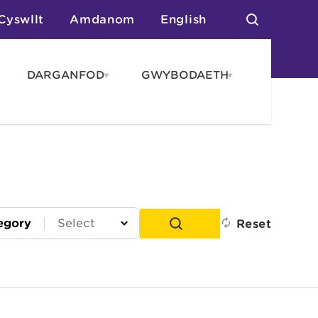
Cyswllt
Amdanom
English
DARGANFOD
GWYBODAETH
pen
Open
Open
AROS
DARGANFOD
GWYBODAET
enu
menu
menu
tai
n Arlwyo
anau a Gwersylla
or o Leoedd
egory
Reset