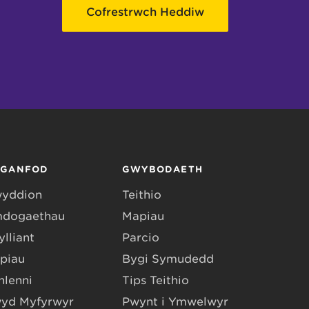
Cofrestrwch Heddiw
RGANFOD
GWYBODAETH
yddion
Teithio
dogaethau
Mapiau
lliant
Parcio
piau
Bygi Symudedd
hlenni
Tips Teithio
yd Myfyrwyr
Pwynt i Ymwelwyr