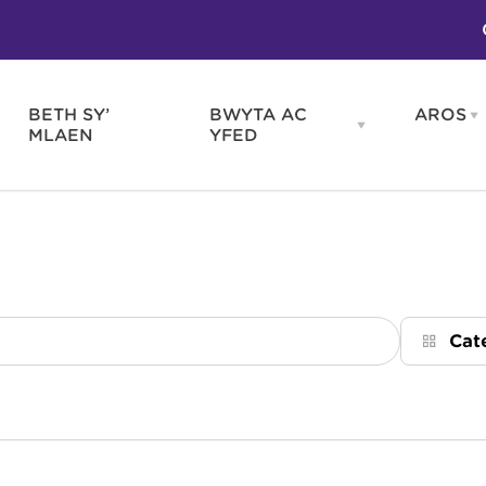
BETH SY’
BWYTA AC
AROS
O
en
Open
MLAEN
YFED
WELD
BWYTA
m
AC
WNEUD
YFED
Blas ar Gymru
Gwes
nu
menu
Bwytai
Huna
Tafarndai a Bariau
Caraf
Caffis a Delis
Rhag
ydd
Cat