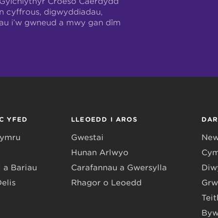
-Gylchlythyr Croeso Caerdydd
n cyffrous, digwyddiadau,
hau i’w gwneud a mwy gan dîm
C YFED
LLEOEDD I AROS
DA
Gymru
Gwestai
New
Hunan Arlwyo
Cym
 a Bariau
Carafannau a Gwersylla
Diwy
Delis
Rhagor o Leoedd
Grw
Teit
Byw