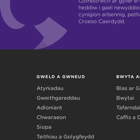
Cofrestrwch ar gyfer e
heddiw i gael newyddio
cynigion arbennig, pet
Croeso Caerdydd.
GWELD A GWNEUD
BWYTA A
Atyniadau
Blas ar 
Gweithgareddau
Bwytai
Adloniant
Tafarndai
Chwaraeon
Caffis a 
Siopa
Teithiau a Golygfeydd