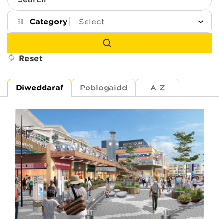
Search
Category
Reset
Diweddaraf
Poblogaidd
A-Z