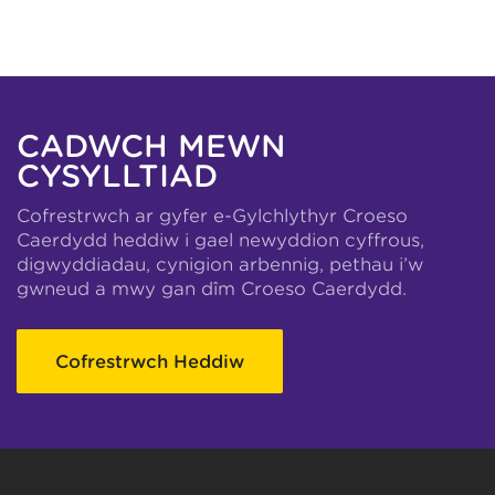
CADWCH MEWN
CYSYLLTIAD
Cofrestrwch ar gyfer e-Gylchlythyr Croeso
Caerdydd heddiw i gael newyddion cyffrous,
digwyddiadau, cynigion arbennig, pethau i’w
gwneud a mwy gan dîm Croeso Caerdydd.
Cofrestrwch Heddiw