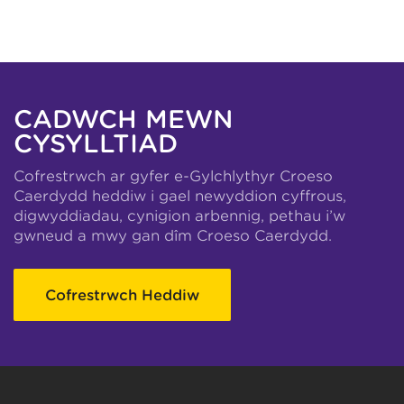
CADWCH MEWN
CYSYLLTIAD
Cofrestrwch ar gyfer e-Gylchlythyr Croeso
Caerdydd heddiw i gael newyddion cyffrous,
digwyddiadau, cynigion arbennig, pethau i’w
gwneud a mwy gan dîm Croeso Caerdydd.
Cofrestrwch Heddiw