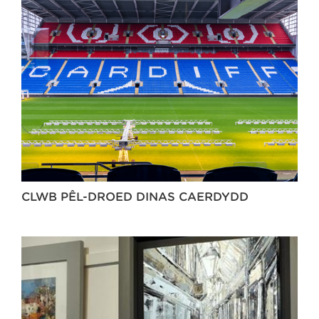
CLWB PÊL-DROED DINAS CAERDYDD