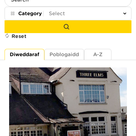
Search
Category
Reset
Diweddaraf
Poblogaidd
A-Z