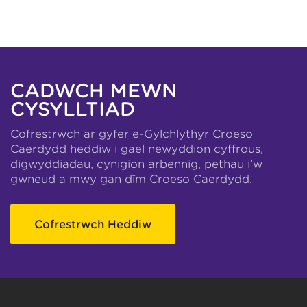
CADWCH MEWN
CYSYLLTIAD
Cofrestrwch ar gyfer e-Gylchlythyr Croeso
Caerdydd heddiw i gael newyddion cyffrous,
digwyddiadau, cynigion arbennig, pethau i’w
gwneud a mwy gan dîm Croeso Caerdydd.
Cofrestrwch Heddiw