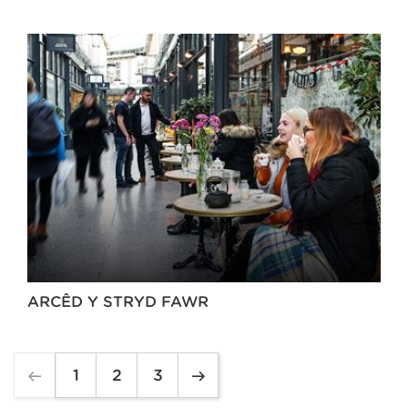
ARCÊD Y STRYD FAWR
1
2
3