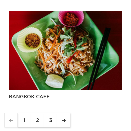
BANGKOK CAFE
1
2
3