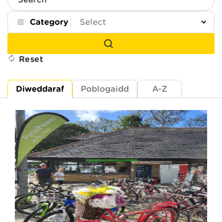
Search
Category
Reset
Diweddaraf
Poblogaidd
A-Z