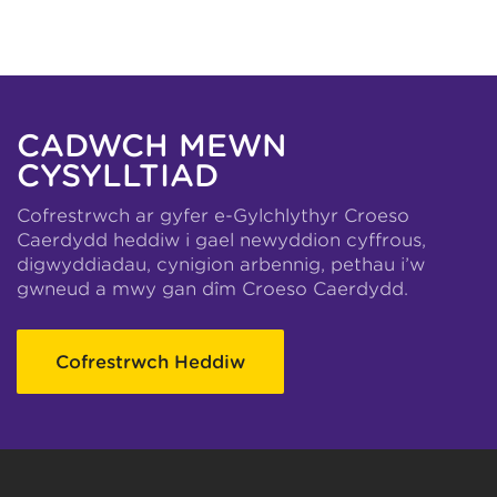
CADWCH MEWN
CYSYLLTIAD
Cofrestrwch ar gyfer e-Gylchlythyr Croeso
Caerdydd heddiw i gael newyddion cyffrous,
digwyddiadau, cynigion arbennig, pethau i’w
gwneud a mwy gan dîm Croeso Caerdydd.
Cofrestrwch Heddiw