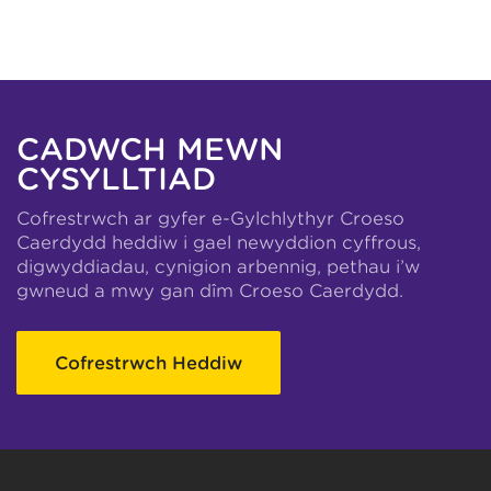
CADWCH MEWN
CYSYLLTIAD
Cofrestrwch ar gyfer e-Gylchlythyr Croeso
Caerdydd heddiw i gael newyddion cyffrous,
digwyddiadau, cynigion arbennig, pethau i’w
gwneud a mwy gan dîm Croeso Caerdydd.
Cofrestrwch Heddiw