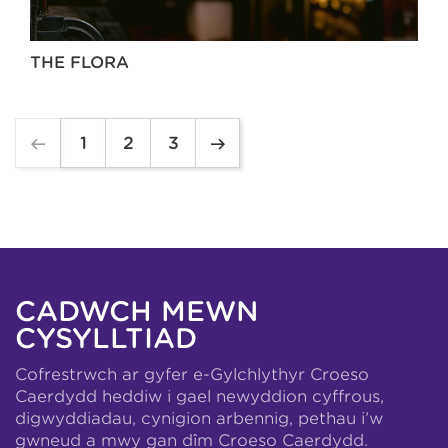
THE FLORA
1
2
3
CADWCH MEWN
CYSYLLTIAD
Cofrestrwch ar gyfer e-Gylchlythyr Croeso
Caerdydd heddiw i gael newyddion cyffrous,
digwyddiadau, cynigion arbennig, pethau i’w
gwneud a mwy gan dîm Croeso Caerdydd.