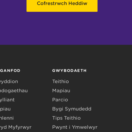
Cofrestrwch Heddiw
RGANFOD
GWYBODAETH
yddion
Teithio
dogaethau
Mapiau
lliant
Parcio
piau
Bygi Symudedd
hlenni
Tips Teithio
yd Myfyrwyr
Pwynt i Ymwelwyr