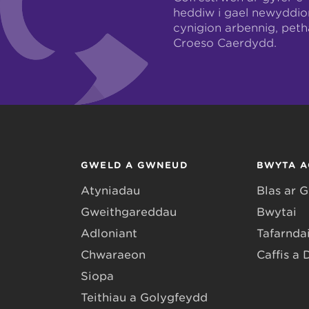
heddiw i gael newyddio
cynigion arbennig, pet
Croeso Caerdydd.
GWELD A GWNEUD
BWYTA A
Atyniadau
Blas ar 
Gweithgareddau
Bwytai
Adloniant
Tafarndai
Chwaraeon
Caffis a 
Siopa
Teithiau a Golygfeydd