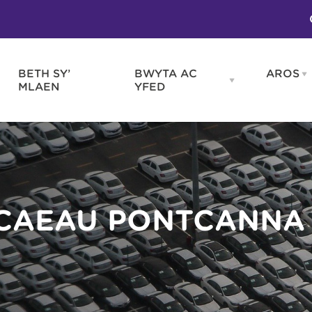
BETH SY’
BWYTA AC
AROS
O
en
Open
MLAEN
YFED
WELD
BWYTA
m
AC
WNEUD
YFED
Blas ar Gymru
Gwes
nu
menu
Bwytai
Huna
Tafarndai a Bariau
Caraf
Caffis a Delis
Rhag
ydd
 CAEAU PONTCANNA