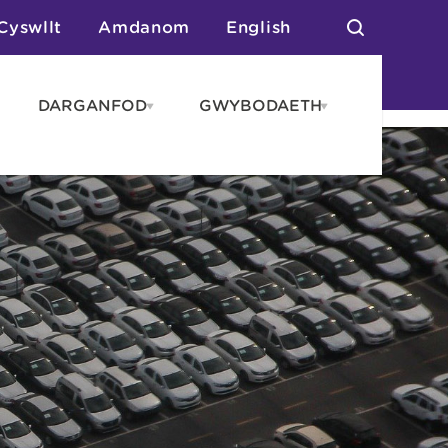
Cyswllt
Amdanom
English
DARGANFOD
GWYBODAETH
pen
Open
Open
AROS
DARGANFOD
GWYBODAET
enu
menu
menu
tai
n Arlwyo
anau a Gwersylla
or o Leoedd