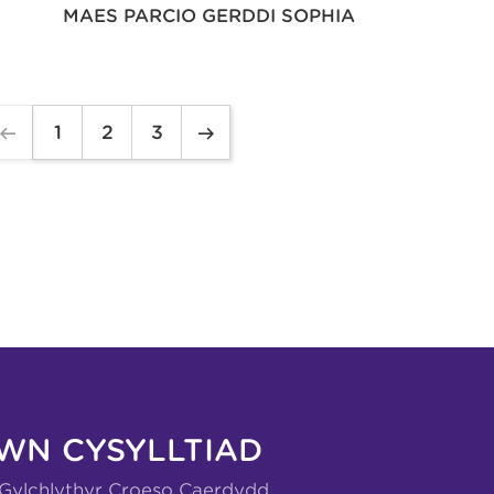
MAES PARCIO GERDDI SOPHIA
1
2
3
WN CYSYLLTIAD
-Gylchlythyr Croeso Caerdydd