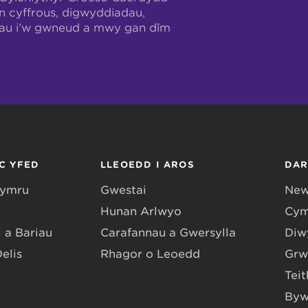
n cyffrous, digwyddiadau,
hau i’w gwneud a mwy gan dîm
C YFED
LLEOEDD I AROS
DA
Gymru
Gwestai
New
Hunan Arlwyo
Cym
 a Bariau
Carafannau a Gwersylla
Diwy
Delis
Rhagor o Leoedd
Grw
Teit
Byw