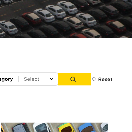
egory
Reset