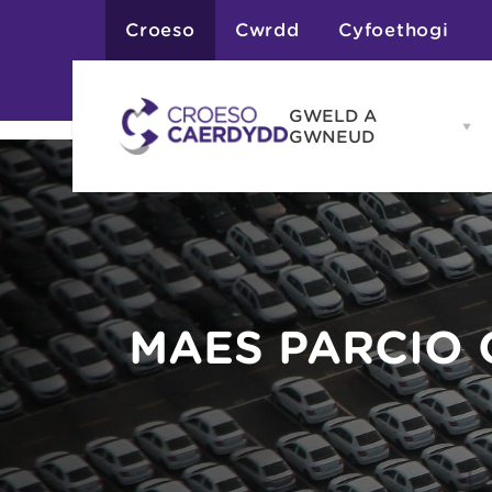
Croeso
Cwrdd
Cyfoethogi
GWELD A
Op
GWNEUD
G
A
G
Atyniadau
me
Gweithgareddau
Adloniant
Chwaraeon
Siopa
Teithiau a Golygfe
MAES PARCIO