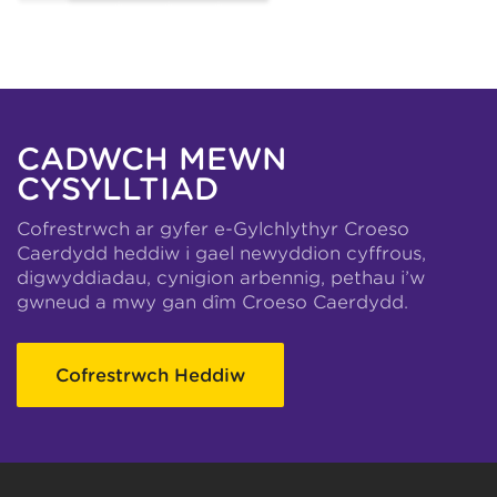
CADWCH MEWN
CYSYLLTIAD
Cofrestrwch ar gyfer e-Gylchlythyr Croeso
Caerdydd heddiw i gael newyddion cyffrous,
digwyddiadau, cynigion arbennig, pethau i’w
gwneud a mwy gan dîm Croeso Caerdydd.
Cofrestrwch Heddiw