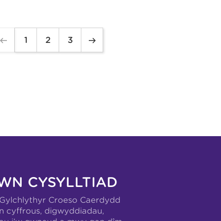
1
2
3
WN CYSYLLTIAD
-Gylchlythyr Croeso Caerdydd
n cyffrous, digwyddiadau,