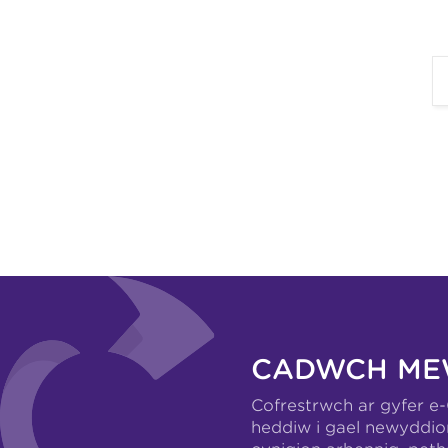
CADWCH ME
Cofrestrwch ar gyfer e
heddiw i gael newyddio