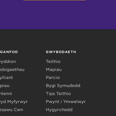
RGANFOD
GWYBODAETH
yddion
Teithio
dogaethau
Mapiau
lliant
Parcio
piau
Bygi Symudedd
hlenni
Tips Teithio
yd Myfyrwyr
Pwynt i Ymwelwyr
esawu Cŵn
Hygyrchedd