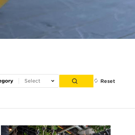
egory
Reset