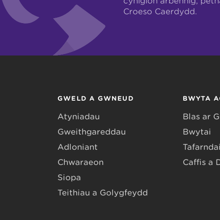
cynigion arbennig, pet
Croeso Caerdydd.
GWELD A GWNEUD
BWYTA A
Atyniadau
Blas ar 
Gweithgareddau
Bwytai
Adloniant
Tafarndai
Chwaraeon
Caffis a 
Siopa
Teithiau a Golygfeydd