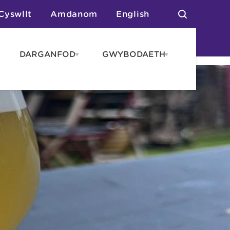
Cyswllt
Amdanom
English
DARGANFOD
GWYBODAETH
pen
Open
Open
AROS
DARGANFOD
GWYBODAET
enu
menu
menu
tai
n Arlwyo
anau a Gwersylla
or o Leoedd