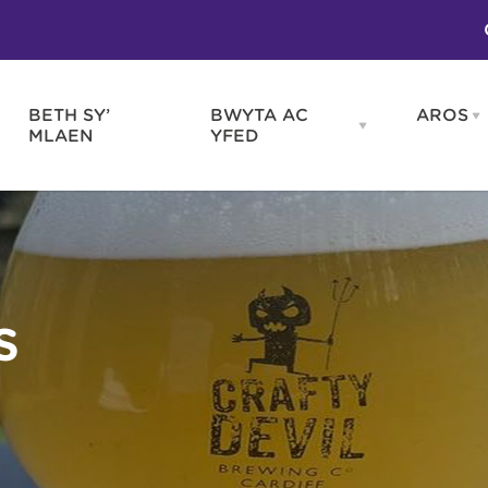
BETH SY’
BWYTA AC
AROS
O
en
Open
MLAEN
YFED
WELD
BWYTA
m
AC
WNEUD
YFED
Blas ar Gymru
Gwes
nu
menu
Bwytai
Huna
Tafarndai a Bariau
Caraf
Caffis a Delis
Rhag
ydd
S