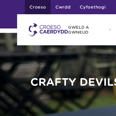
Croeso
Cwrdd
Cyfoethogi
GWELD A
Op
GWNEUD
G
A
G
Atyniadau
me
Gweithgareddau
Adloniant
Chwaraeon
Siopa
Teithiau a Golygfe
CRAFTY DEVIL