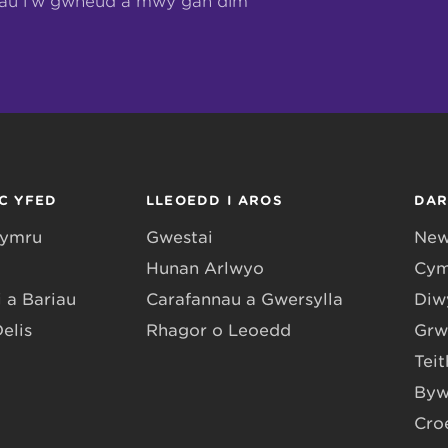
hau i’w gwneud a mwy gan dîm
C YFED
LLEOEDD I AROS
DA
Gymru
Gwestai
New
Hunan Arlwyo
Cym
 a Bariau
Carafannau a Gwersylla
Diwy
Delis
Rhagor o Leoedd
Grw
Teit
Byw
Cro