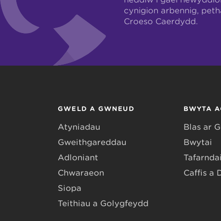
cynigion arbennig, pet
Croeso Caerdydd.
GWELD A GWNEUD
BWYTA A
Atyniadau
Blas ar 
Gweithgareddau
Bwytai
Adloniant
Tafarndai
Chwaraeon
Caffis a 
Siopa
Teithiau a Golygfeydd