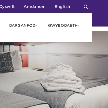
Cyswllt
Amdanom
English
DARGANFOD
GWYBODAETH
pen
Open
Open
AROS
DARGANFOD
GWYBODAET
enu
menu
menu
tai
n Arlwyo
anau a Gwersylla
or o Leoedd