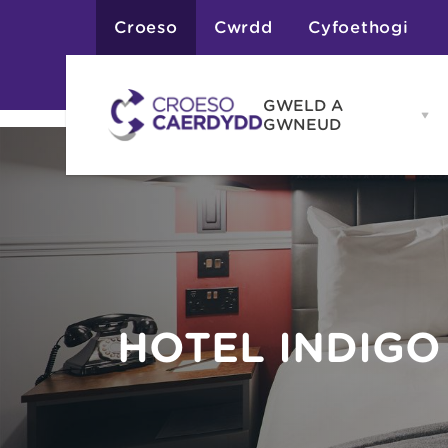
Croeso
Cwrdd
Cyfoethogi
GWELD A
Op
GWNEUD
G
A
G
Atyniadau
me
Gweithgareddau
Adloniant
Chwaraeon
Siopa
Teithiau a Golygfe
HOTEL INDIGO