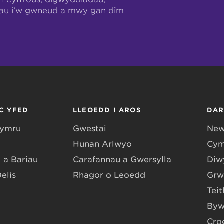
hau i’w gwneud a mwy gan dîm
C YFED
LLEOEDD I AROS
DA
Gymru
Gwestai
New
Hunan Arlwyo
Cym
 a Bariau
Carafannau a Gwersylla
Diwy
Delis
Rhagor o Leoedd
Grw
Teit
Byw
Cro