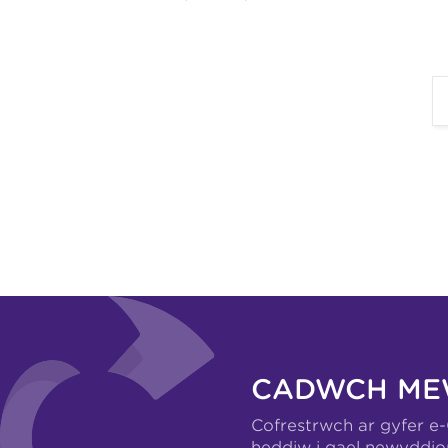
CADWCH ME
Cofrestrwch ar gyfer e
heddiw i gael newyddio