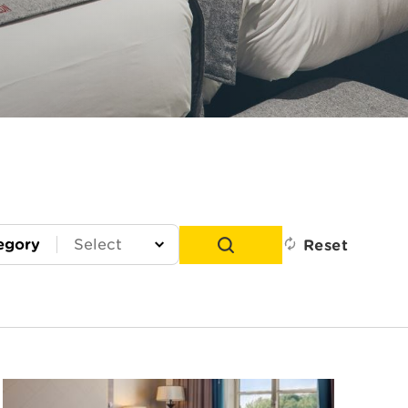
egory
Reset