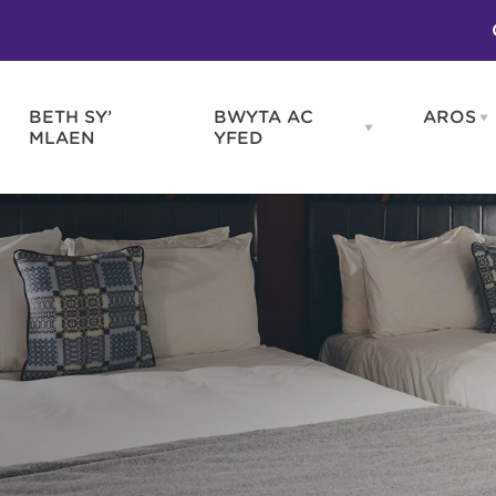
BETH SY’
BWYTA AC
AROS
O
en
Open
MLAEN
YFED
WELD
BWYTA
m
AC
WNEUD
YFED
Blas ar Gymru
Gwes
nu
menu
Bwytai
Huna
Tafarndai a Bariau
Caraf
Caffis a Delis
Rhag
ydd