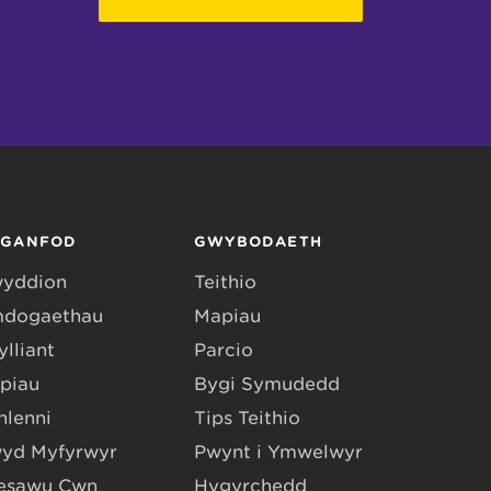
RGANFOD
GWYBODAETH
yddion
Teithio
dogaethau
Mapiau
lliant
Parcio
piau
Bygi Symudedd
hlenni
Tips Teithio
yd Myfyrwyr
Pwynt i Ymwelwyr
esawu Cŵn
Hygyrchedd