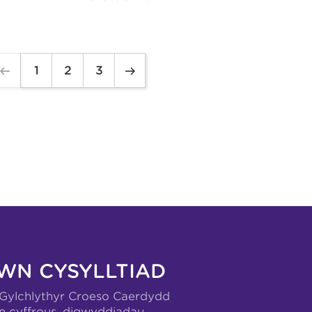
1
2
3
WN CYSYLLTIAD
-Gylchlythyr Croeso Caerdydd
n cyffrous, digwyddiadau,