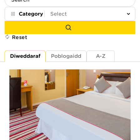
Search
Category
Reset
Diweddaraf
Poblogaidd
A-Z