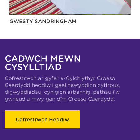
GWESTY SANDRINGHAM
CADWCH MEWN
CYSYLLTIAD
Cofrestrwch ar gyfer e-Gylchlythyr Croeso
Caerdydd heddiw i gael newyddion cyffrous,
digwyddiadau, cynigion arbennig, pethau i’w
gwneud a mwy gan dîm Croeso Caerdydd.
Cofrestrwch Heddiw