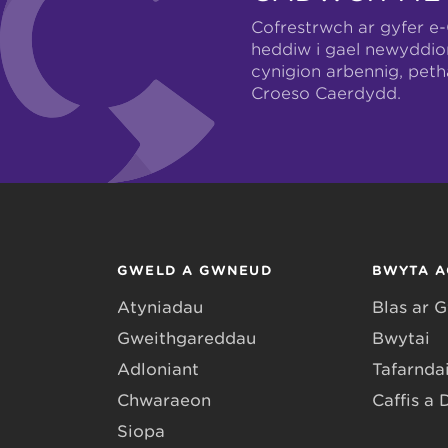
Cofrestrwch ar gyfer e
heddiw i gael newyddio
cynigion arbennig, pet
Croeso Caerdydd.
GWELD A GWNEUD
BWYTA A
Atyniadau
Blas ar 
Gweithgareddau
Bwytai
Adloniant
Tafarndai
Chwaraeon
Caffis a 
Siopa