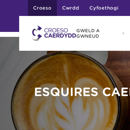
Croeso
Cwrdd
Cyfoethogi
GWELD A
Op
GWNEUD
G
A
G
Atyniadau
me
Gweithgareddau
Adloniant
Chwaraeon
Siopa
Teithiau a Golygfe
ESQUIRES CA