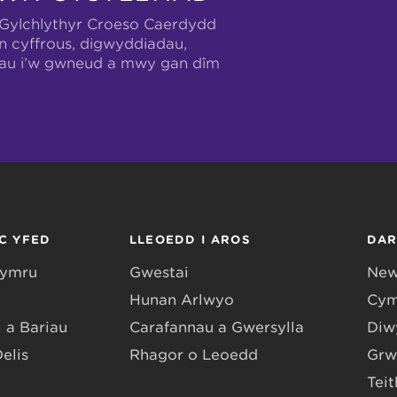
-Gylchlythyr Croeso Caerdydd
n cyffrous, digwyddiadau,
hau i’w gwneud a mwy gan dîm
C YFED
LLEOEDD I AROS
DA
Gymru
Gwestai
New
Hunan Arlwyo
Cym
 a Bariau
Carafannau a Gwersylla
Diwy
Delis
Rhagor o Leoedd
Grw
Teit