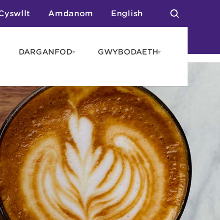
Cyswllt
Amdanom
English
DARGANFOD
GWYBODAETH
pen
Open
Open
AROS
DARGANFOD
GWYBODAET
enu
menu
menu
tai
n Arlwyo
anau a Gwersylla
or o Leoedd