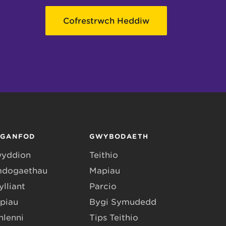
Cofrestrwch Heddiw
RGANFOD
GWYBODAETH
yddion
Teithio
dogaethau
Mapiau
lliant
Parcio
piau
Bygi Symudedd
hlenni
Tips Teithio