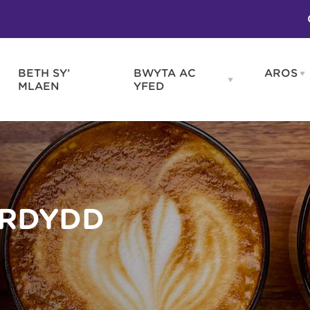
BETH SY’
BWYTA AC
AROS
O
en
Open
MLAEN
YFED
WELD
BWYTA
m
AC
WNEUD
YFED
Blas ar Gymru
Gwes
nu
menu
Bwytai
Huna
Tafarndai a Bariau
Caraf
Caffis a Delis
Rhag
ydd
ERDYDD