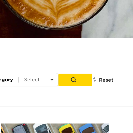
egory
Reset