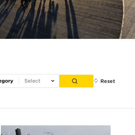
egory
Reset