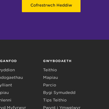
Cofrestrwch Heddiw
RGANFOD
GWYBODAETH
yddion
Teithio
dogaethau
Mapiau
lliant
Parcio
piau
Bygi Symudedd
hlenni
Tips Teithio
yd Myfyrwyr
Pwynt i Ymwelwyr