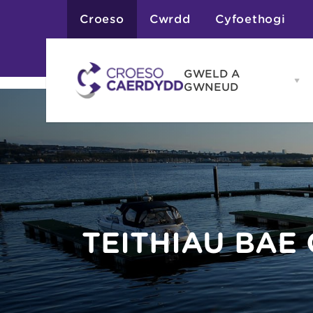
Croeso
Cwrdd
Cyfoethogi
GWELD A
Op
GWNEUD
G
A
G
Atyniadau
me
Gweithgareddau
Adloniant
Chwaraeon
Siopa
Teithiau a Golygfe
TEITHIAU BAE