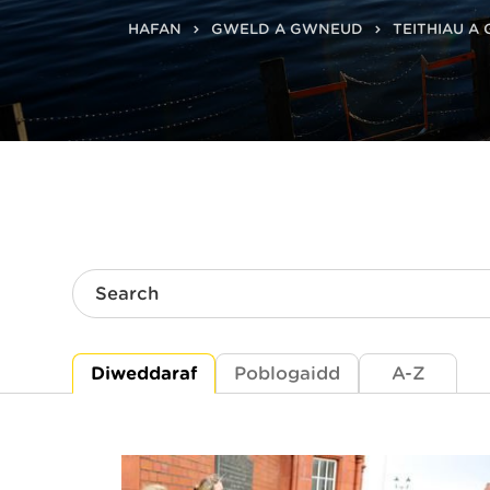
HAFAN
GWELD A GWNEUD
TEITHIAU A
Search
Diweddaraf
Poblogaidd
A-Z