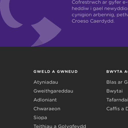
Cofrestrwch ar gyfer e
heddiw i gael newyddio
cynigion arbennig, pet
Croeso Caerdydd.
GWELD A GWNEUD
BWYTA A
Atyniadau
Blas ar 
Gweithgareddau
Bwytai
Adloniant
Tafarndai
Chwaraeon
Caffis a 
Siopa
Teithiau a Golygfeydd