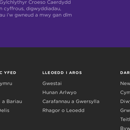
-Gylchlythyr Croeso Caerdydd
n cyffrous, digwyddiadau,
hau i’w gwneud a mwy gan dîm
C YFED
LLEOEDD I AROS
DA
Gymru
Gwestai
New
Hunan Arlwyo
Cym
 a Bariau
Carafannau a Gwersylla
Diwy
Delis
Rhagor o Leoedd
Grw
Teit
Byw