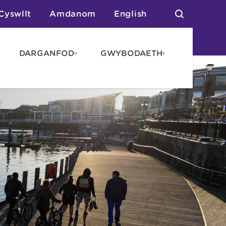
Cyswllt
Amdanom
English
DARGANFOD
GWYBODAETH
pen
Open
Open
AROS
DARGANFOD
GWYBODAET
enu
menu
menu
tai
n Arlwyo
anau a Gwersylla
or o Leoedd