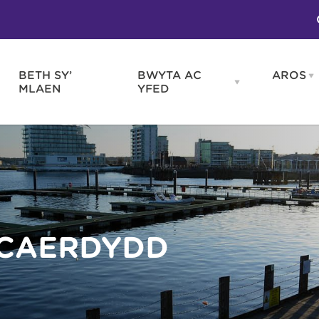
BETH SY’
BWYTA AC
AROS
O
en
Open
MLAEN
YFED
WELD
BWYTA
m
AC
WNEUD
YFED
Blas ar Gymru
Gwes
nu
menu
Bwytai
Huna
Tafarndai a Bariau
Caraf
Caffis a Delis
Rhag
ydd
 CAERDYDD