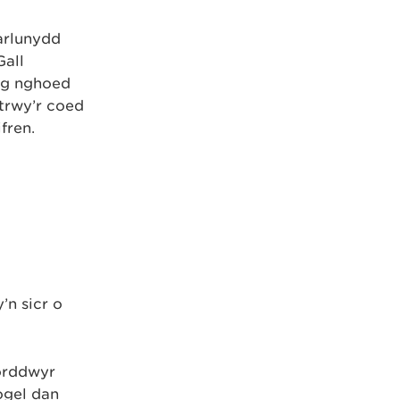
arlunydd
Gall
yng nghoed
trwy’r coed
fren.
’n sicr o
forddwyr
gel dan