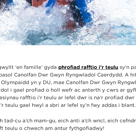
wyllt ‘en famille’ gyda
phrofiad rafftio i’r teulu
sy’n p
pasol Canolfan Dŵr Gwyn Ryngwladol Caerdydd. A hit
 Olympaidd yn y DU, mae Canolfan Dŵr Gwyn Ryngw
dol i gael profiad o holl wefr ac anterth y cwrs ar gy
sesiynau rafftio i’r teulu ar lefel dŵr is na’r profiad dŵ
’r teulu gael hwyl a sbri ar lefel sy’n fwy addas i blant.
ch tad-cu a’ch mam-gu, eich anti a’ch wncl, eich cefnd
afft teulu o chwech am antur fythgofiadwy!