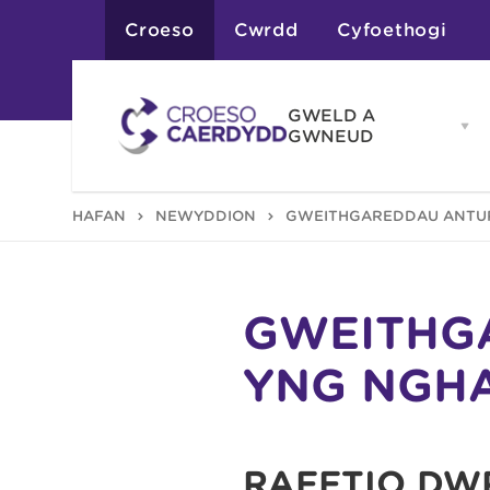
Croeso
Cwrdd
Cyfoethogi
GWELD A
Op
GWNEUD
G
A
G
Atyniadau
HAFAN
NEWYDDION
GWEITHGAREDDAU ANTUR
me
Gweithgareddau
Adloniant
Chwaraeon
Siopa
Teithiau a Golygfe
GWEITHGA
YNG NGH
RAFFTIO DŴR