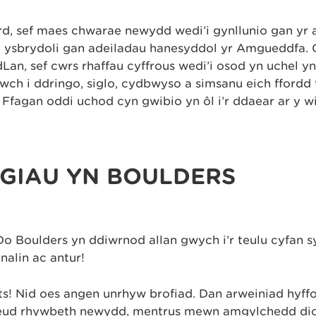
ard, sef maes chwarae newydd wedi’i gynllunio gan yr 
i ysbrydoli gan adeiladau hanesyddol yr Amgueddfa. 
an, sef cwrs rhaffau cyffrous wedi’i osod yn uchel 
ch i ddringo, siglo, cydbwyso a simsanu eich ffordd 
Ffagan oddi uchod cyn gwibio yn ôl i’r ddaear ar y wi
IGIAU YN BOULDERS
 Boulders yn ddiwrnod allan gwych i’r teulu cyfan sy
nalin ac antur!
ts! Nid oes angen unrhyw brofiad. Dan arweiniad hyf
ud rhywbeth newydd, mentrus mewn amgylchedd dio