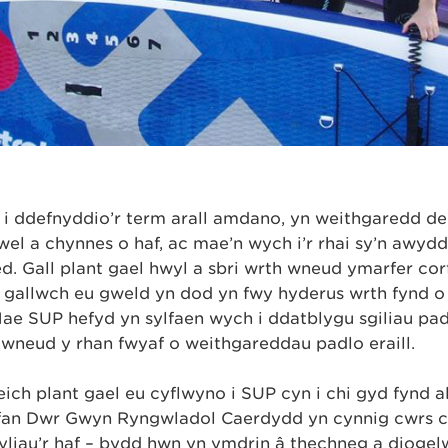
’ i ddefnyddio’r term arall amdano, yn weithgaredd del
wel a chynnes o haf, ac mae’n wych i’r rhai sy’n awyd
d. Gall plant gael hwyl a sbri wrth wneud ymarfer cor
 gallwch eu gweld yn dod yn fwy hyderus wrth fynd o 
 Mae SUP hefyd yn sylfaen wych i ddatblygu sgiliau padl
 wneud y rhan fwyaf o weithgareddau padlo eraill.
ich plant gael eu cyflwyno i SUP cyn i chi gyd fynd a
lfan Dŵr Gwyn Ryngwladol Caerdydd yn cynnig cwrs 
yliau’r haf – bydd hwn yn ymdrin â thechneg a diogel