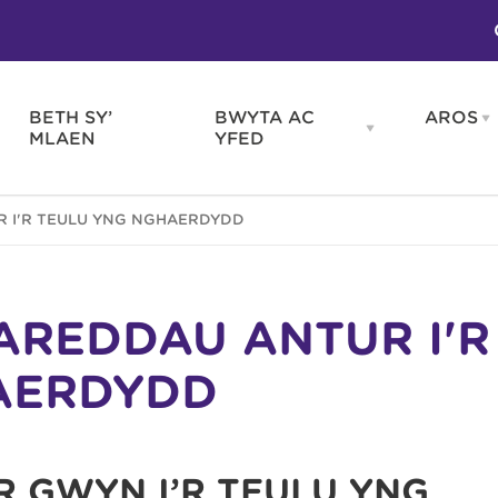
BETH SY’
BWYTA AC
AROS
O
en
Open
MLAEN
YFED
WELD
BWYTA
m
AC
WNEUD
YFED
Blas ar Gymru
Gwes
 I'R TEULU YNG NGHAERDYDD
nu
menu
Bwytai
Huna
Tafarndai a Bariau
Caraf
Caffis a Delis
Rhag
ydd
REDDAU ANTUR I'R
AERDYDD
 GWYN I’R TEULU YNG