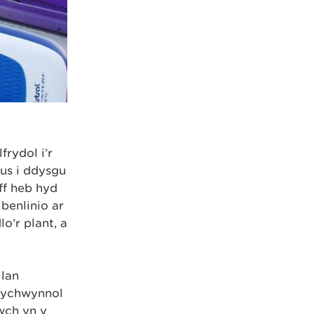
frydol i’r
dus i ddysgu
ff heb hyd
benlinio ar
o’r plant, a
llan
cychwynnol
wch yn y