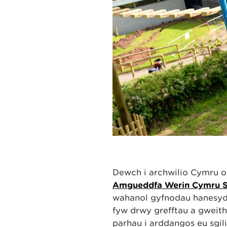
Dewch i archwilio Cymru o
Amgueddfa Werin Cymru S
wahanol gyfnodau hanesydd
fyw drwy grefftau a gweit
parhau i arddangos eu sgil