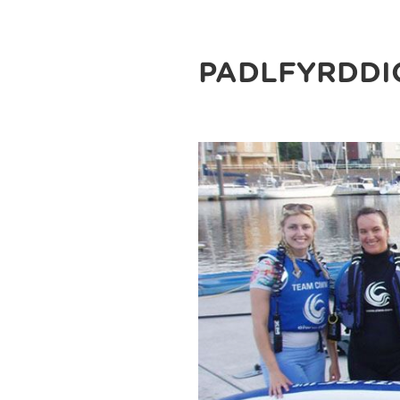
PADLFYRDDI