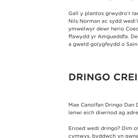
Gall y plantos grwydro’r I
Nils Norman ac sydd wedi’
ymwelwyr dewr herio CoedL
ffawydd yr Amgueddfa. Dew
a gweld golygfeydd o Sain 
DRINGO CRE
Mae Canolfan Dringo Dan Do
lenwi eich diwrnod ag adre
Erioed wedi dringo? Dim o
cymwys, byddwch yn gwne