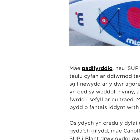
Mae
padlfyrddio
, neu ‘SUP
teulu cyfan ar ddiwrnod ta
sgil newydd ar y dŵr agore
yn oed sylweddoli hynny, a
fwrdd i sefyll ar eu traed.
bydd o fantais iddynt wrth
Os ydych yn credu y dylai e
gyda’ch gilydd, mae Cano
SUP i Blant drwy gydol gw