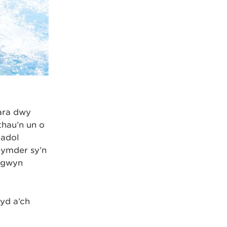
ara dwy
hau’n un o
ladol
flymder sy’n
r gwyn
ryd a’ch