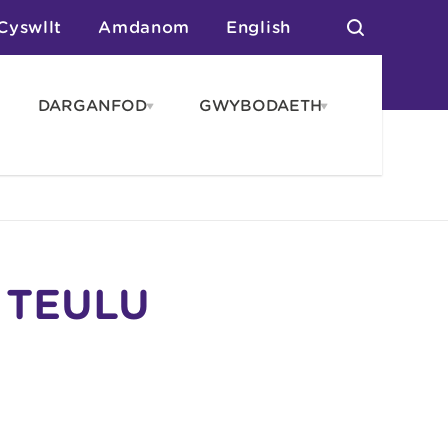
Cyswllt
Amdanom
English
DARGANFOD
GWYBODAETH
pen
Open
Open
AROS
DARGANFOD
GWYBODAET
enu
menu
menu
tai
n Arlwyo
anau a Gwersylla
or o Leoedd
 TEULU