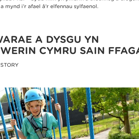
a mynd i’r afael â’r elfennau sylfaenol.
WARAE A DYSGU YN
WERIN CYMRU SAIN FFAG
ISTORY