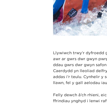
Llywiwch trwy’r dyfroedd g
awr ar gwrs dwr gwyn pwr
ddau gwrs dŵr gwyn safon
Caerdydd yn lleoliad delfry
addas i’r teulu. Cynhelir y 
llawn, fel y gall aelodau iau
Felly dewch â’ch rhieni, ei
ffrindiau ynghyd i lenwi r