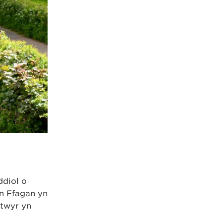
ddiol o
n Ffagan yn
ftwyr yn