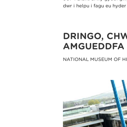
dŵr i helpu i fagu eu hyder 
DRINGO, CH
AMGUEDDFA 
NATIONAL MUSEUM OF H