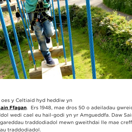
 oes y Celtiaid hyd heddiw yn
ain Ffagan
. Ers 1948, mae dros 50 o adeiladau gwrei
ol wedi cael eu hail-godi yn yr Amgueddfa. Daw Sai
hgareddau traddodiadol mewn gweithdai lle mae cref
iau traddodiadol.