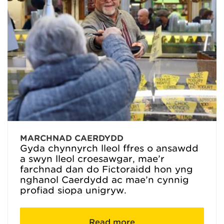
MARCHNAD CAERDYDD
Gyda chynnyrch lleol ffres o ansawdd
a swyn lleol croesawgar, mae’r
farchnad dan do Fictoraidd hon yng
nghanol Caerdydd ac mae’n cynnig
profiad siopa unigryw.
Read more