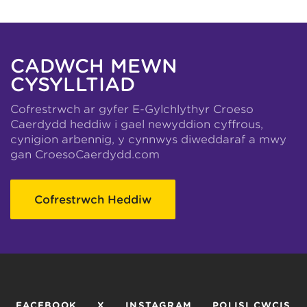
CADWCH MEWN
CYSYLLTIAD
Cofrestrwch ar gyfer E-Gylchlythyr Croeso
Caerdydd heddiw i gael newyddion cyffrous,
cynigion arbennig, y cynnwys diweddaraf a mwy
gan CroesoCaerdydd.com
Cofrestrwch Heddiw
FACEBOOK
X
INSTAGRAM
POLISI CWCIS