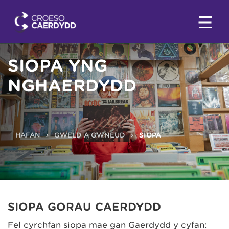
SIOPA YNG
NGHAERDYDD
HAFAN
GWELD A GWNEUD
SIOPA
SIOPA GORAU CAERDYDD
Fel cyrchfan siopa mae gan Gaerdydd y cyfan: