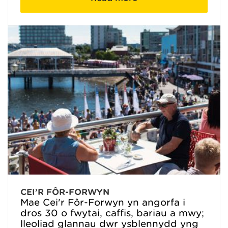
CEI’R FÔR-FORWYN
Mae Cei'r Fôr-Forwyn yn angorfa i
dros 30 o fwytai, caffis, bariau a mwy;
lleoliad glannau dŵr ysblennydd yng