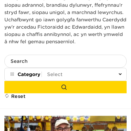
siopau adrannol, brandiau dylunwyr, ffefrynnau’r
stryd fawr, siopau unigol, a marchnad lewyrchus.
Uchafbwynt go iawn golygfa fanwerthu Caerdydd
yw’r arcedau Fictoraidd ac Edwardaidd, yn llawn
siopau a chaffis annibynnol, ac yn werth ymweld
â nhw fel gemau pensaernïol.
Search
Category
Reset