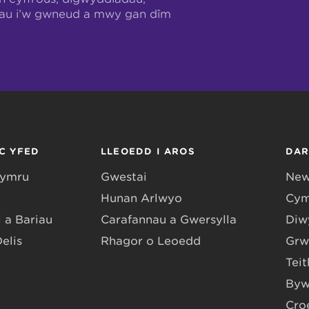
hau i’w gwneud a mwy gan dîm
C YFED
LLEOEDD I AROS
DA
Gymru
Gwestai
New
Hunan Arlwyo
Cym
 a Bariau
Carafannau a Gwersylla
Diwy
Delis
Rhagor o Leoedd
Grw
Teit
Byw
Cro