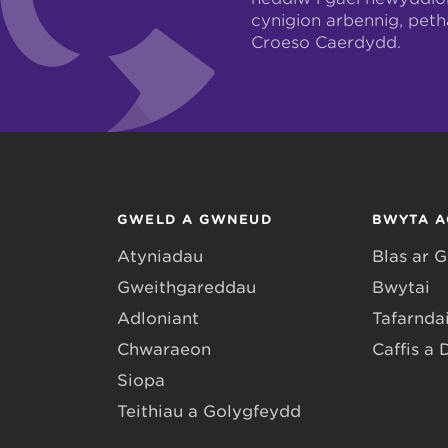
cynigion arbennig, pet
Croeso Caerdydd.
GWELD A GWNEUD
BWYTA A
Atyniadau
Blas ar 
Gweithgareddau
Bwytai
Adloniant
Tafarndai
Chwaraeon
Caffis a 
Siopa
Teithiau a Golygfeydd