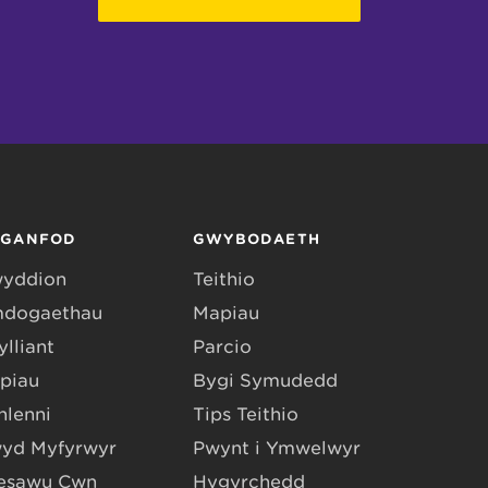
RGANFOD
GWYBODAETH
yddion
Teithio
dogaethau
Mapiau
lliant
Parcio
piau
Bygi Symudedd
hlenni
Tips Teithio
yd Myfyrwyr
Pwynt i Ymwelwyr
esawu Cŵn
Hygyrchedd