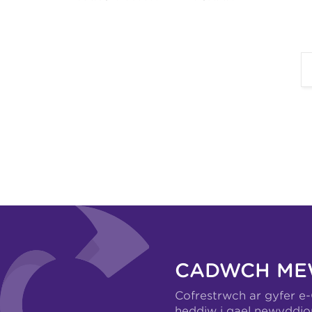
CADWCH ME
Cofrestrwch ar gyfer e
heddiw i gael newyddio