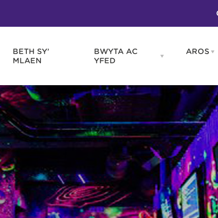
BETH SY’
BWYTA AC
AROS
O
en
Open
MLAEN
YFED
WELD
BWYTA
m
AC
WNEUD
YFED
Blas ar Gymru
Gwes
nu
menu
Bwytai
Huna
Tafarndai a Bariau
Caraf
Caffis a Delis
Rhag
ydd