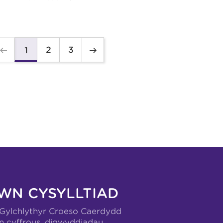
2
3
1
WN CYSYLLTIAD
-Gylchlythyr Croeso Caerdydd
n cyffrous, digwyddiadau,