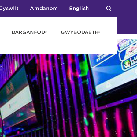
Cyswllt
Amdanom
English
DARGANFOD
GWYBODAETH
pen
Open
Open
AROS
DARGANFOD
GWYBODAET
enu
menu
menu
tai
n Arlwyo
anau a Gwersylla
or o Leoedd