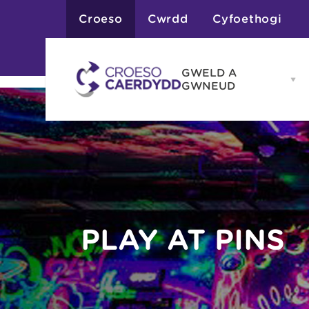
Croeso
Cwrdd
Cyfoethogi
GWELD A
Op
GWNEUD
G
A
G
Atyniadau
me
Gweithgareddau
Adloniant
Chwaraeon
Siopa
Teithiau a Golygfe
PLAY AT PINS