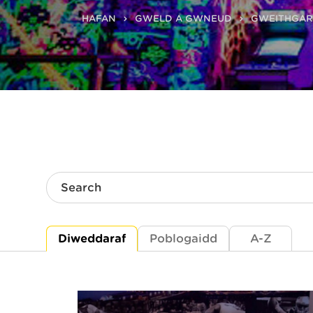
HAFAN
GWELD A GWNEUD
GWEITHGA
Search
Diweddaraf
Poblogaidd
A-Z