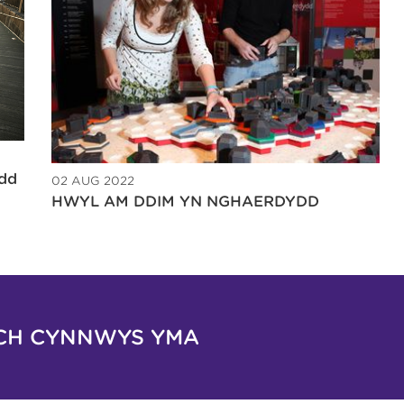
ydd
02 AUG 2022
HWYL AM DDIM YN NGHAERDYDD
CH CYNNWYS YMA