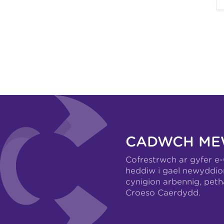
CADWCH ME
Cofrestrwch ar gyfer e
heddiw i gael newyddio
cynigion arbennig, pet
Croeso Caerdydd.