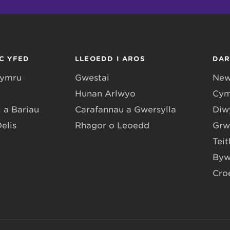
C YFED
LLEOEDD I AROS
DA
Gymru
Gwestai
New
Hunan Arlwyo
Cym
 a Bariau
Carafannau a Gwersylla
Diwy
Delis
Rhagor o Leoedd
Grw
Teit
Byw
Cro