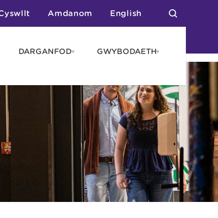
Cyswllt
Amdanom
English
DARGANFOD
GWYBODAETH
pen
Open
Open
AROS
DARGANFOD
GWYBODAET
enu
menu
menu
tai
n Arlwyo
anau a Gwersylla
or o Leoedd