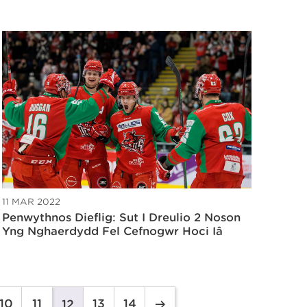
11 MAR 2022
Penwythnos Dieflig: Sut I Dreulio 2 Noson
Yng Nghaerdydd Fel Cefnogwr Hoci Iâ
10
11
13
14
12