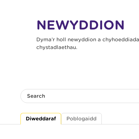
NEWYDDION
Dyma’r holl newyddion a chyhoeddiadau
chystadlaethau.
Search
Diweddaraf
Poblogaidd