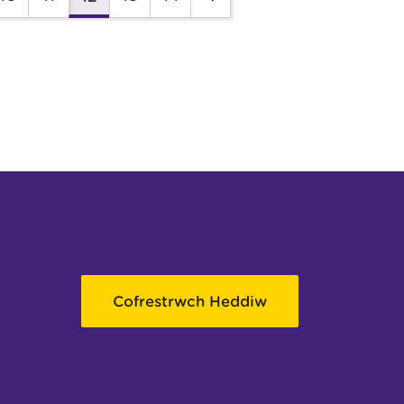
Cofrestrwch Heddiw