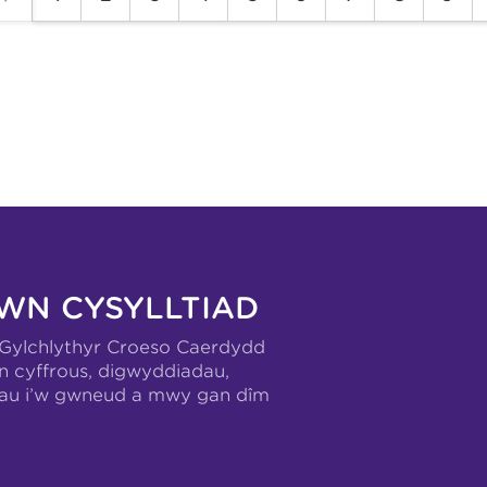
WN CYSYLLTIAD
-Gylchlythyr Croeso Caerdydd
n cyffrous, digwyddiadau,
hau i’w gwneud a mwy gan dîm