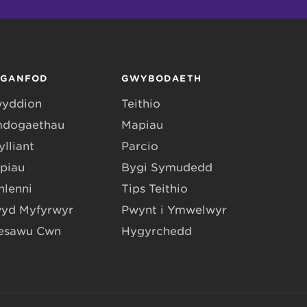
RGANFOD
GWYBODAETH
yddion
Teithio
dogaethau
Mapiau
lliant
Parcio
piau
Bygi Symudedd
hlenni
Tips Teithio
yd Myfyrwyr
Pwynt i Ymwelwyr
esawu Cŵn
Hygyrchedd