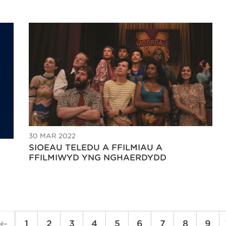
30 MAR 2022
SIOEAU TELEDU A FFILMIAU A
FFILMIWYD YNG NGHAERDYDD
1
2
3
4
5
6
7
8
9