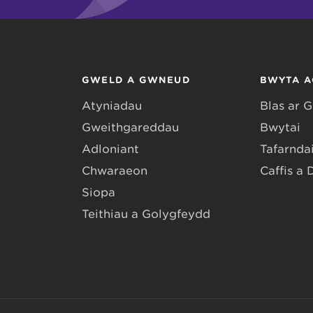
GWELD A GWNEUD
BWYTA A
Atyniadau
Blas ar 
Gweithgareddau
Bwytai
Adloniant
Tafarndai
Chwaraeon
Caffis a 
Siopa
Teithiau a Golygfeydd