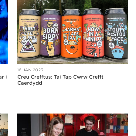
16 JAN 2023
r i
Creu Crefftus: Tai Tap Cwrw Crefft
Caerdydd