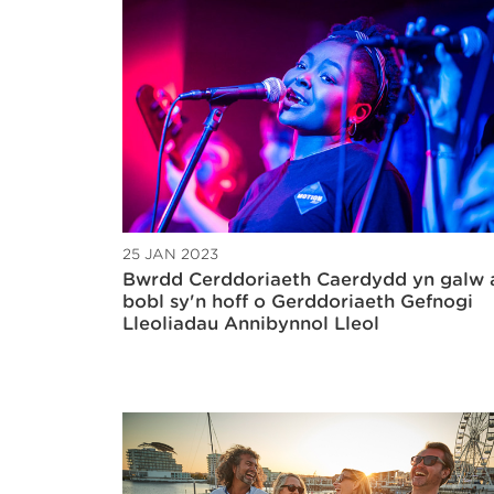
25 JAN 2023
Bwrdd Cerddoriaeth Caerdydd yn galw a
bobl sy'n hoff o Gerddoriaeth Gefnogi
Lleoliadau Annibynnol Lleol