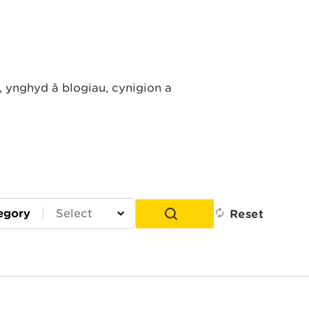
ynghyd â blogiau, cynigion a
egory
Reset