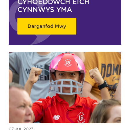
CYHOEDDWCH EICH
CYNNWYS YMA
Darganfod Mwy
07 JUL 2023