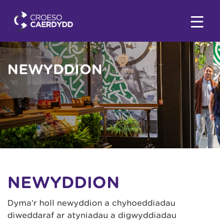
NEWYDDION
NEWYDDION
Dyma’r holl newyddion a chyhoeddiadau
diweddaraf ar atyniadau a digwyddiadau