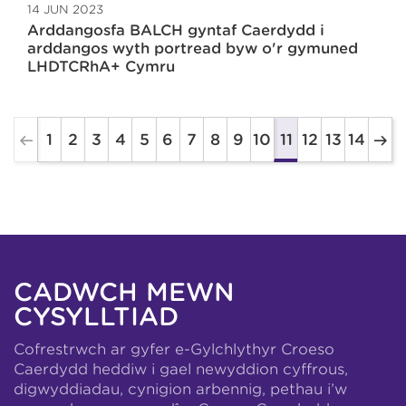
14 JUN 2023
Arddangosfa BALCH gyntaf Caerdydd i
arddangos wyth portread byw o'r gymuned
LHDTCRhA+ Cymru
1
2
3
4
5
6
7
8
9
10
12
13
14
11
CADWCH MEWN
CYSYLLTIAD
Cofrestrwch ar gyfer e-Gylchlythyr Croeso
Caerdydd heddiw i gael newyddion cyffrous,
digwyddiadau, cynigion arbennig, pethau i’w