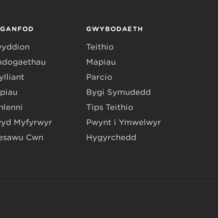
RGANFOD
GWYBODAETH
yddion
Teithio
dogaethau
Mapiau
lliant
Parcio
piau
Bygi Symudedd
hlenni
Tips Teithio
yd Myfyrwyr
Pwynt i Ymwelwyr
esawu Cŵn
Hygyrchedd