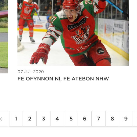
07 JUL 2020
FE OFYNNON NI, FE ATEBON NHW
1
2
3
4
5
6
7
8
9