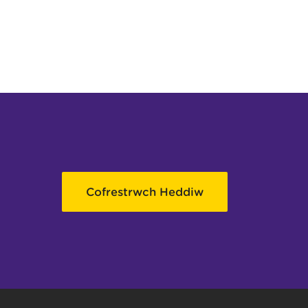
Cofrestrwch Heddiw