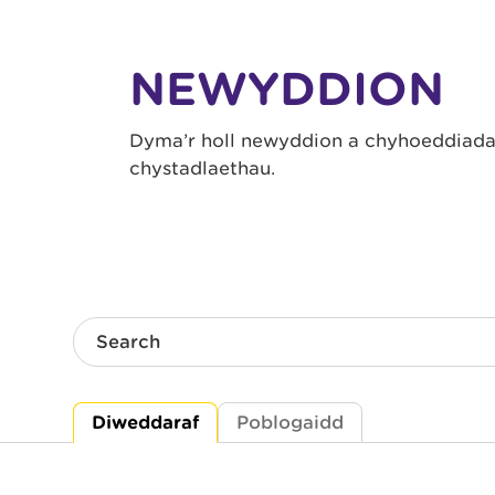
NEWYDDION
Dyma’r holl newyddion a chyhoeddiadau
chystadlaethau.
Search
Diweddaraf
Poblogaidd