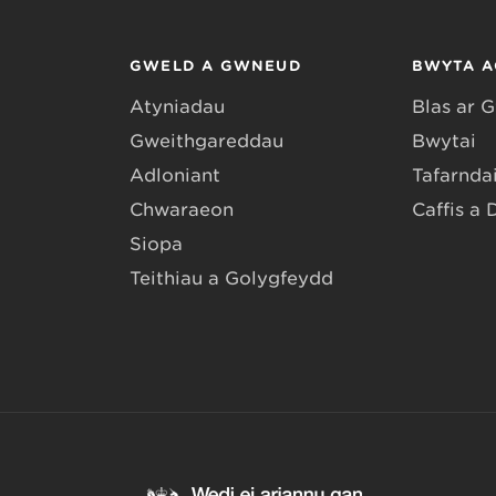
GWELD A GWNEUD
BWYTA A
Atyniadau
Blas ar 
Gweithgareddau
Bwytai
Adloniant
Tafarndai
Chwaraeon
Caffis a 
Siopa
Teithiau a Golygfeydd