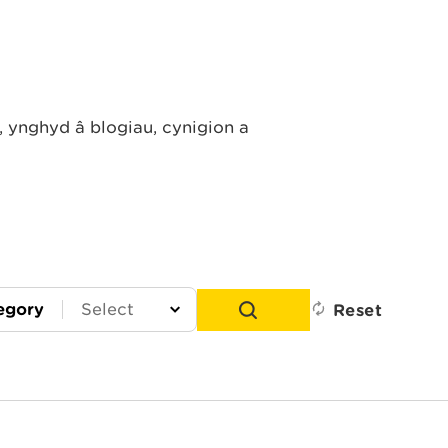
ynghyd â blogiau, cynigion a
egory
Reset