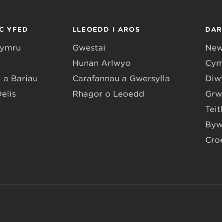
C YFED
LLEOEDD I AROS
DA
Gymru
Gwestai
New
Hunan Arlwyo
Cym
 a Bariau
Carafannau a Gwersylla
Diwy
Delis
Rhagor o Leoedd
Grw
Teit
Byw
Cro