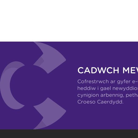
CADWCH ME
Cofrestrwch ar gyfer e
heddiw i gael newyddio
cynigion arbennig, pet
Croeso Caerdydd.