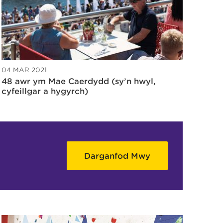
04 MAR 2021
48 awr ym Mae Caerdydd (sy’n hwyl,
cyfeillgar a hygyrch)
Darganfod Mwy