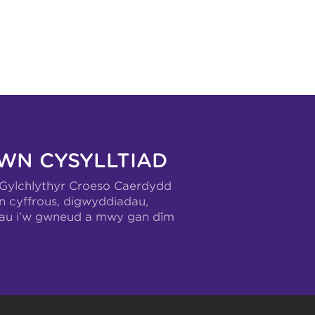
WN CYSYLLTIAD
-Gylchlythyr Croeso Caerdydd
n cyffrous, digwyddiadau,
hau i’w gwneud a mwy gan dîm