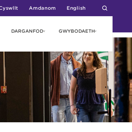
Cyswllt
Amdanom
English
DARGANFOD
GWYBODAETH
pen
Open
Open
AROS
DARGANFOD
GWYBODAET
enu
menu
menu
tai
n Arlwyo
anau a Gwersylla
or o Leoedd