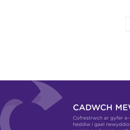
CADWCH ME
Cofrestrwch ar gyfer e
heddiw i gael newyddio