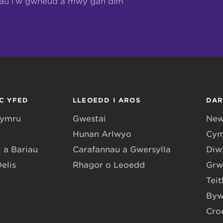
hau i’w gwneud a mwy gan dîm
C YFED
LLEOEDD I AROS
DA
Gymru
Gwestai
New
Hunan Arlwyo
Cym
 a Bariau
Carafannau a Gwersylla
Diwy
Delis
Rhagor o Leoedd
Grw
Teit
Byw
Cro