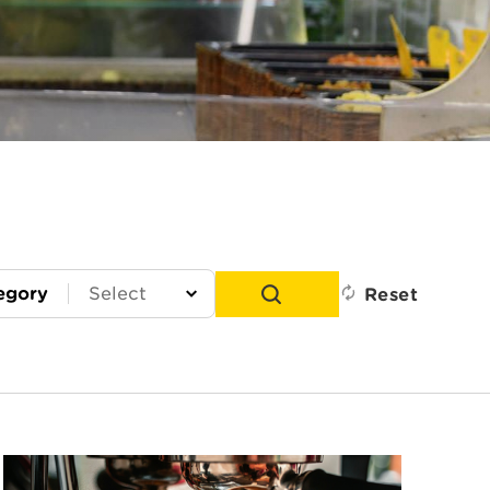
egory
Reset