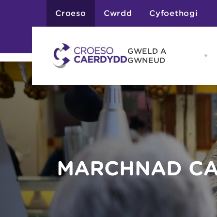
Croeso
Cwrdd
Cyfoethogi
GWELD A
Op
GWNEUD
G
A
G
Atyniadau
me
Gweithgareddau
Adloniant
Chwaraeon
Siopa
Teithiau a Golygfe
MARCHNAD C