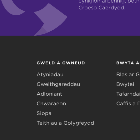
cynigion arbennig, pet
Croeso Caerdydd.
GWELD A GWNEUD
BWYTA A
Atyniadau
Blas ar 
Gweithgareddau
Bwytai
Adloniant
Tafarndai
Chwaraeon
Caffis a 
Siopa
Teithiau a Golygfeydd