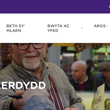
BETH SY’
BWYTA AC
AROS
O
en
Open
MLAEN
YFED
WELD
BWYTA
m
AC
WNEUD
YFED
Blas ar Gymru
Gwes
nu
menu
Bwytai
Huna
Tafarndai a Bariau
Caraf
Caffis a Delis
Rhag
ydd
AERDYDD