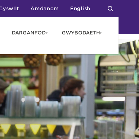
Cyswllt
Amdanom
English
DARGANFOD
GWYBODAETH
pen
Open
Open
AROS
DARGANFOD
GWYBODAET
enu
menu
menu
tai
n Arlwyo
anau a Gwersylla
or o Leoedd