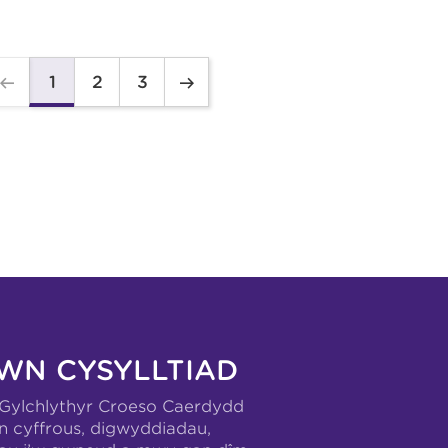
2
3
1
WN CYSYLLTIAD
-Gylchlythyr Croeso Caerdydd
n cyffrous, digwyddiadau,