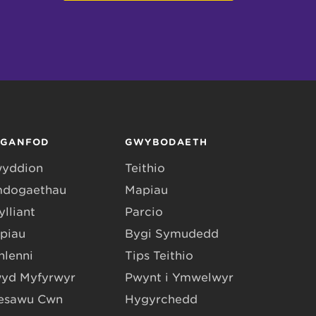
RGANFOD
GWYBODAETH
yddion
Teithio
dogaethau
Mapiau
lliant
Parcio
piau
Bygi Symudedd
hlenni
Tips Teithio
yd Myfyrwyr
Pwynt i Ymwelwyr
esawu Cŵn
Hygyrchedd