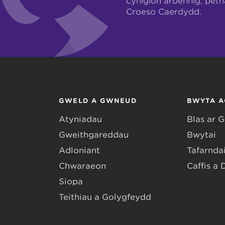
cynigion arbennig, pet
Croeso Caerdydd.
GWELD A GWNEUD
BWYTA A
Atyniadau
Blas ar 
Gweithgareddau
Bwytai
Adloniant
Tafarndai
Chwaraeon
Caffis a 
Siopa
Teithiau a Golygfeydd