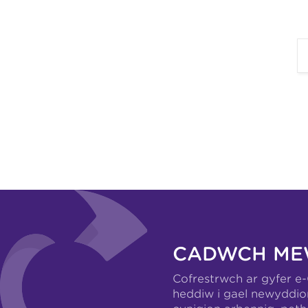
CADWCH ME
Cofrestrwch ar gyfer e
heddiw i gael newyddio