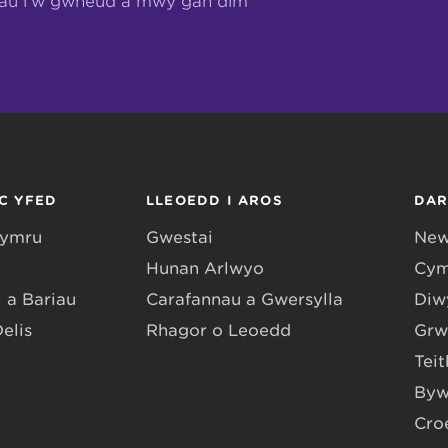
hau i’w gwneud a mwy gan dîm
C YFED
LLEOEDD I AROS
DA
Gymru
Gwestai
New
Hunan Arlwyo
Cym
 a Bariau
Carafannau a Gwersylla
Diwy
Delis
Rhagor o Leoedd
Grw
Teit
Byw
Cro