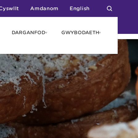
Cyswllt
Amdanom
English
DARGANFOD
GWYBODAETH
pen
Open
Open
AROS
DARGANFOD
GWYBODAET
enu
menu
menu
tai
n Arlwyo
anau a Gwersylla
or o Leoedd