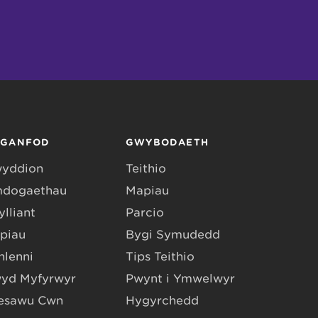
RGANFOD
GWYBODAETH
yddion
Teithio
dogaethau
Mapiau
lliant
Parcio
piau
Bygi Symudedd
hlenni
Tips Teithio
yd Myfyrwyr
Pwynt i Ymwelwyr
esawu Cŵn
Hygyrchedd