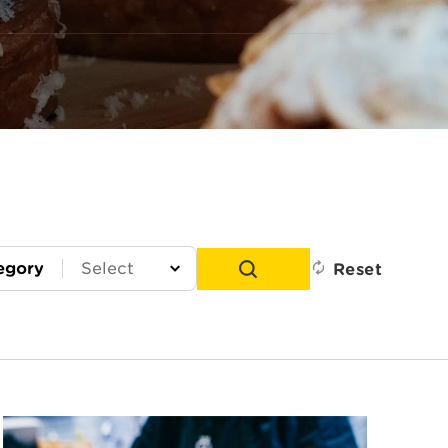
egory
Reset