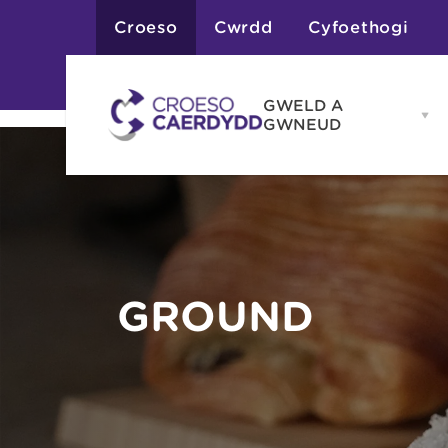
Croeso
Cwrdd
Cyfoethogi
GWELD A
Op
GWNEUD
G
A
G
Atyniadau
me
Gweithgareddau
Adloniant
Chwaraeon
Siopa
Teithiau a Golygfe
GROUND