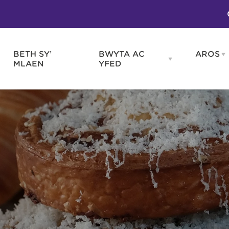
BETH SY’
BWYTA AC
AROS
O
en
Open
MLAEN
YFED
WELD
BWYTA
m
AC
WNEUD
YFED
Blas ar Gymru
Gwes
nu
menu
Bwytai
Huna
Tafarndai a Bariau
Caraf
Caffis a Delis
Rhag
ydd