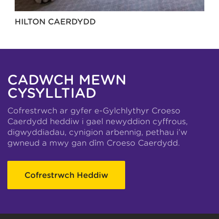
HILTON CAERDYDD
CADWCH MEWN
CYSYLLTIAD
Cofrestrwch ar gyfer e-Gylchlythyr Croeso
Caerdydd heddiw i gael newyddion cyffrous,
digwyddiadau, cynigion arbennig, pethau i’w
gwneud a mwy gan dîm Croeso Caerdydd.
Cofrestrwch Heddiw