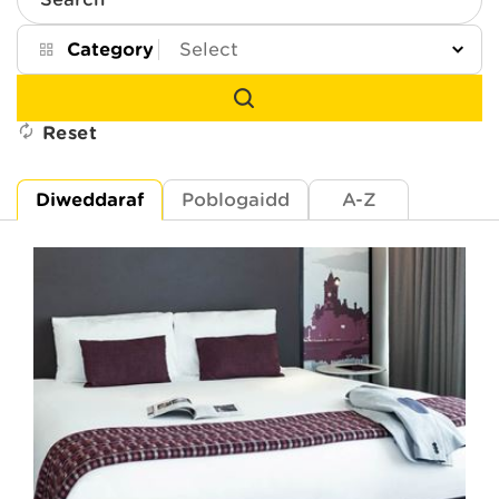
Search
Category
Reset
Diweddaraf
Poblogaidd
A-Z