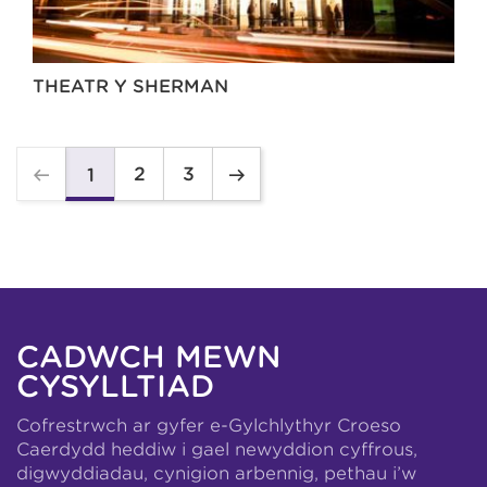
THEATR Y SHERMAN
2
3
1
CADWCH MEWN
CYSYLLTIAD
Cofrestrwch ar gyfer e-Gylchlythyr Croeso
Caerdydd heddiw i gael newyddion cyffrous,
digwyddiadau, cynigion arbennig, pethau i’w