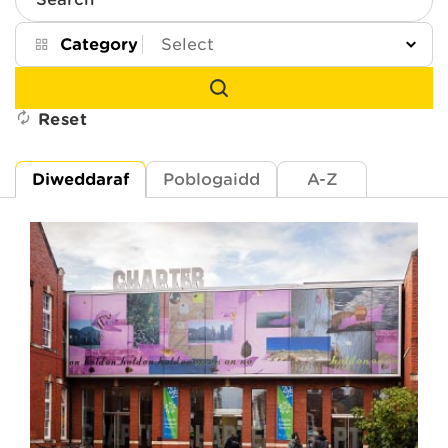
Search
Category
Reset
Diweddaraf
Poblogaidd
A-Z