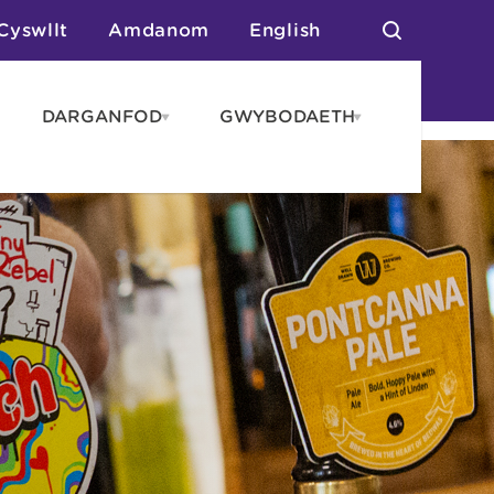
Cyswllt
Amdanom
English
DARGANFOD
GWYBODAETH
pen
Open
Open
AROS
DARGANFOD
GWYBODAET
enu
menu
menu
tai
n Arlwyo
anau a Gwersylla
or o Leoedd