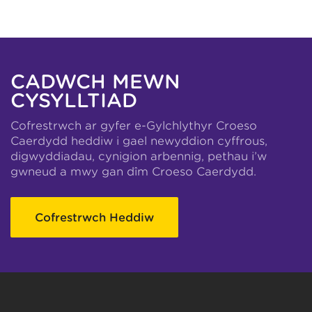
CADWCH MEWN
CYSYLLTIAD
Cofrestrwch ar gyfer e-Gylchlythyr Croeso
Caerdydd heddiw i gael newyddion cyffrous,
digwyddiadau, cynigion arbennig, pethau i’w
gwneud a mwy gan dîm Croeso Caerdydd.
Cofrestrwch Heddiw