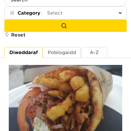
Search
Category
Reset
Diweddaraf
Poblogaidd
A-Z