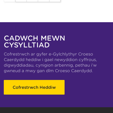
CADWCH MEWN
CYSYLLTIAD
Cofrestrwch ar gyfer e-Gylchlythyr Croeso
Caerdydd heddiw i gael newyddion cyffrous,
digwyddiadau, cynigion arbennig, pethau i’w
gwneud a mwy gan dîm Croeso Caerdydd.
Cofrestrwch Heddiw