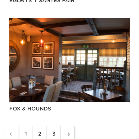
EGLWYS Y SANTES FAIR
FOX & HOUNDS
1
2
3