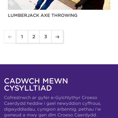
LUMBERJACK AXE THROWING
1
2
3
CADWCH MEWN
CYSYLLTIAD
Cofrestrwch ar gyfer e-Gylchlythyr Croeso
Caerdydd heddiw i gael newyddion cyffrous,
digwyddiadau, cynigion arbennig, pethau i’w
gwneud a mwy gan dîm Croeso Caerdydd.