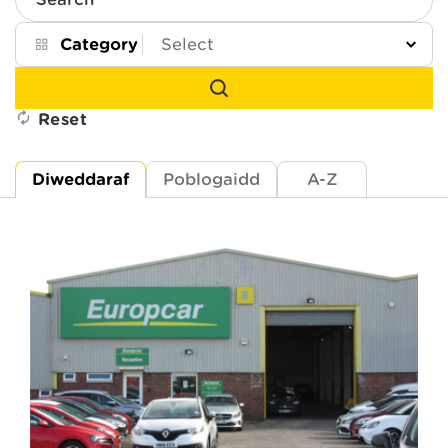
Search
Category
Reset
Diweddaraf
Poblogaidd
A-Z