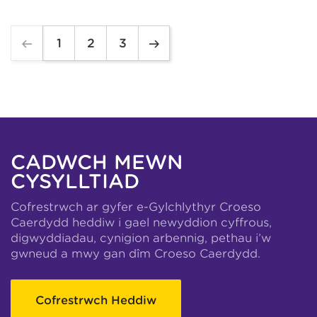
1
2
3
CADWCH MEWN
CYSYLLTIAD
Cofrestrwch ar gyfer e-Gylchlythyr Croeso
Caerdydd heddiw i gael newyddion cyffrous,
digwyddiadau, cynigion arbennig, pethau i’w
gwneud a mwy gan dîm Croeso Caerdydd.
Cofrestrwch Heddiw