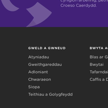
cynigion arbennig, pet
Croeso Caerdydd.
GWELD A GWNEUD
BWYTA A
Atyniadau
Blas ar 
Gweithgareddau
Bwytai
Adloniant
Tafarndai
Chwaraeon
Caffis a 
Siopa
Teithiau a Golygfeydd