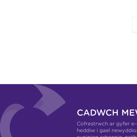
CADWCH ME
Cofrestrwch ar gyfer e
heddiw i gael newyddio