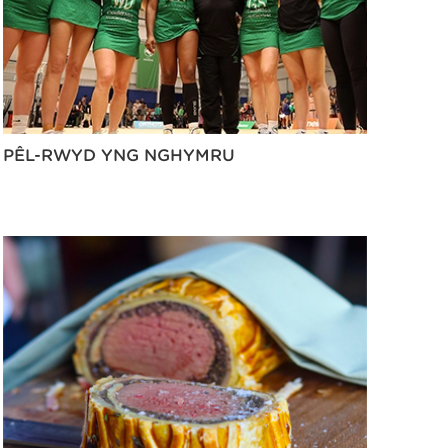
PÊL-RWYD YNG NGHYMRU