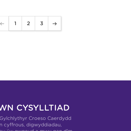
1
2
3
WN CYSYLLTIAD
-Gylchlythyr Croeso Caerdydd
n cyffrous, digwyddiadau,