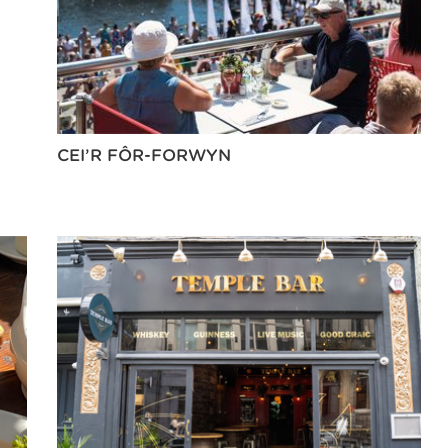
CEI’R FÔR-FORWYN