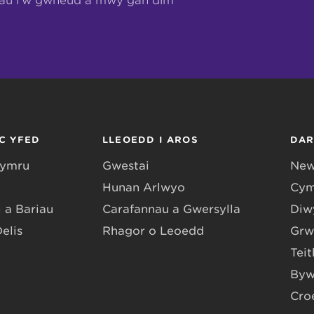
hau i’w gwneud a mwy gan dîm
C YFED
LLEOEDD I AROS
DA
Gymru
Gwestai
New
Hunan Arlwyo
Cym
 a Bariau
Carafannau a Gwersylla
Diwy
Delis
Rhagor o Leoedd
Grw
Teit
Byw
Cro