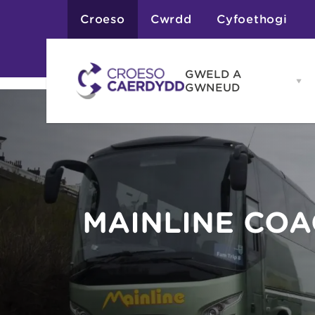
Croeso
Cwrdd
Cyfoethogi
GWELD A
Op
GWNEUD
G
A
G
Atyniadau
me
Gweithgareddau
Adloniant
Chwaraeon
Siopa
Teithiau a Golygfe
MAINLINE CO