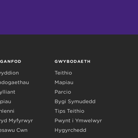
RGANFOD
GWYBODAETH
yddion
Teithio
dogaethau
Mapiau
lliant
Parcio
piau
Bygi Symudedd
hlenni
Tips Teithio
yd Myfyrwyr
Pwynt i Ymwelwyr
esawu Cŵn
Hygyrchedd