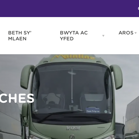
BETH SY’
BWYTA AC
AROS
O
en
Open
MLAEN
YFED
WELD
BWYTA
m
AC
WNEUD
YFED
Blas ar Gymru
Gwes
nu
menu
Bwytai
Huna
Tafarndai a Bariau
Caraf
Caffis a Delis
Rhag
ydd
ACHES