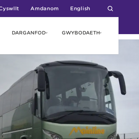
Cyswllt
Amdanom
English
DARGANFOD
GWYBODAETH
pen
Open
Open
AROS
DARGANFOD
GWYBODAET
enu
menu
menu
tai
n Arlwyo
anau a Gwersylla
or o Leoedd