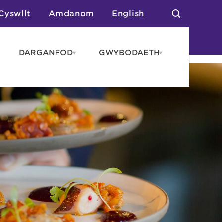
Cyswllt
Amdanom
English
DARGANFOD
GWYBODAETH
pen
Open
Open
AROS
DARGANFOD
GWYBODAET
enu
menu
menu
tai
n Arlwyo
anau a Gwersylla
or o Leoedd