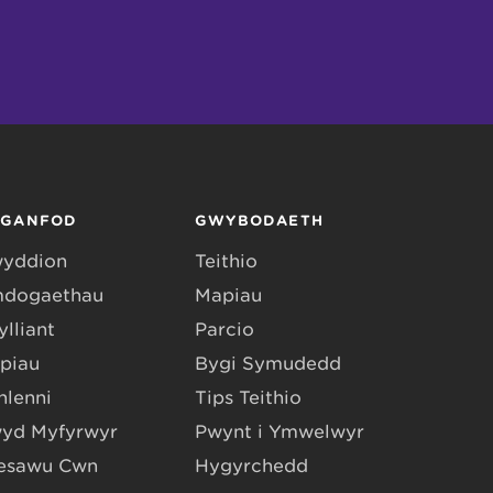
RGANFOD
GWYBODAETH
yddion
Teithio
dogaethau
Mapiau
lliant
Parcio
piau
Bygi Symudedd
hlenni
Tips Teithio
yd Myfyrwyr
Pwynt i Ymwelwyr
esawu Cŵn
Hygyrchedd