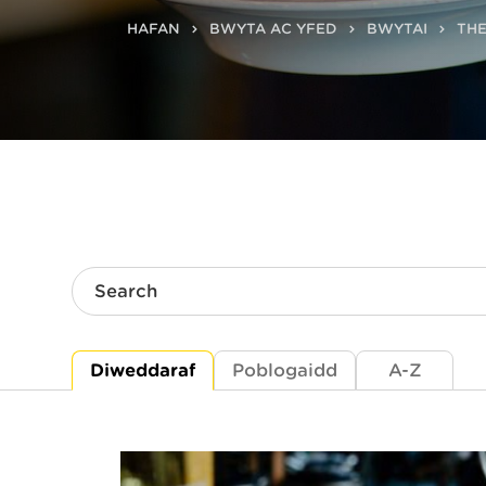
HAFAN
BWYTA AC YFED
BWYTAI
THE
Search
Diweddaraf
Poblogaidd
A-Z