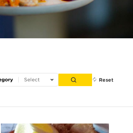
egory
Reset