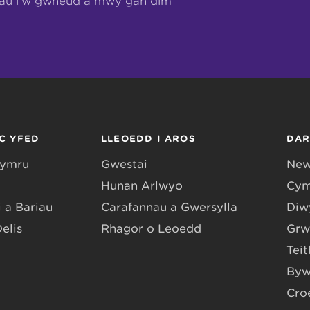
hau i’w gwneud a mwy gan dîm
C YFED
LLEOEDD I AROS
DA
Gymru
Gwestai
New
Hunan Arlwyo
Cym
 a Bariau
Carafannau a Gwersylla
Diwy
Delis
Rhagor o Leoedd
Grw
Teit
Byw
Cro