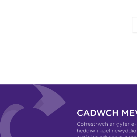
CADWCH ME
Cofrestrwch ar gyfer e
heddiw i gael newyddio