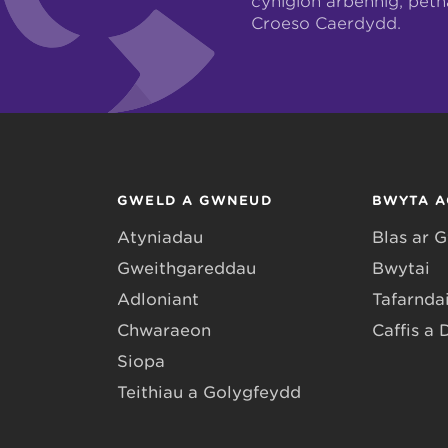
cynigion arbennig, pet
Croeso Caerdydd.
GWELD A GWNEUD
BWYTA A
Atyniadau
Blas ar 
Gweithgareddau
Bwytai
Adloniant
Tafarndai
Chwaraeon
Caffis a 
Siopa
Teithiau a Golygfeydd