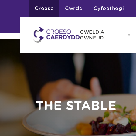
Croeso
Cwrdd
Cyfoethogi
GWELD A
Op
GWNEUD
G
A
G
Atyniadau
me
Gweithgareddau
Adloniant
Chwaraeon
Siopa
Teithiau a Golygfe
THE STABLE