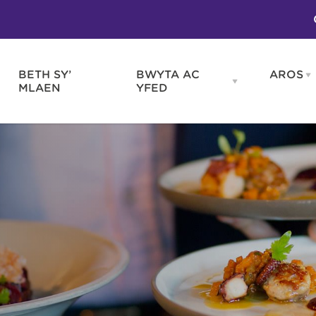
BETH SY’
BWYTA AC
AROS
O
en
Open
MLAEN
YFED
WELD
BWYTA
m
AC
WNEUD
YFED
Blas ar Gymru
Gwes
nu
menu
Bwytai
Huna
Tafarndai a Bariau
Caraf
Caffis a Delis
Rhag
ydd