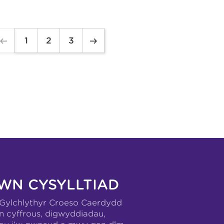
1
2
3
WN CYSYLLTIAD
-Gylchlythyr Croeso Caerdydd
n cyffrous, digwyddiadau,