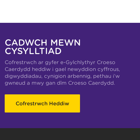
CADWCH MEWN
CYSYLLTIAD
Cofrestrwch ar gyfer e-Gylchlythyr Croeso
Caerdydd heddiw i gael newyddion cyffrous,
digwyddiadau, cynigion arbennig, pethau i’w
gwneud a mwy gan dîm Croeso Caerdydd.
Cofrestrwch Heddiw