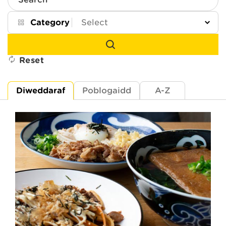
Search
Category
Reset
Diweddaraf
Poblogaidd
A-Z