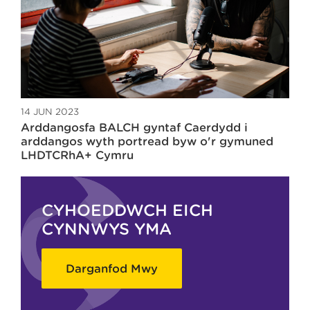
14 JUN 2023
Arddangosfa BALCH gyntaf Caerdydd i
arddangos wyth portread byw o'r gymuned
LHDTCRhA+ Cymru
CYHOEDDWCH EICH
CYNNWYS YMA
Darganfod Mwy