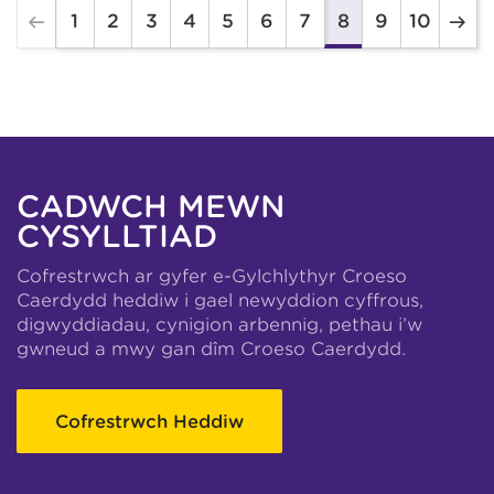
1
2
3
4
5
6
7
9
10
8
CADWCH MEWN
CYSYLLTIAD
Cofrestrwch ar gyfer e-Gylchlythyr Croeso
Caerdydd heddiw i gael newyddion cyffrous,
digwyddiadau, cynigion arbennig, pethau i’w
gwneud a mwy gan dîm Croeso Caerdydd.
Cofrestrwch Heddiw