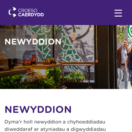
NEWYDDION
NEWYDDION
Dyma’r holl newyddion a chyhoeddiadau
diweddaraf ar atyniadau a digwyddiadau