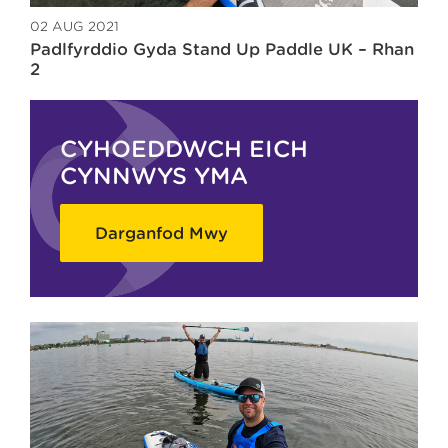
02 AUG 2021
Padlfyrddio Gyda Stand Up Paddle UK – Rhan
2
CYHOEDDWCH EICH
CYNNWYS YMA
Darganfod Mwy