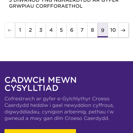
3 DIWRNOD YNG NGHAERDYDD AR GYFER
GRWPIAU CORFFORAETHOL
1
2
3
4
5
6
7
8
10
9
CADWCH MEWN
CYSYLLTIAD
Cofrestrwch ar gyfer e-Gylchlythyr Croeso
Caerdydd heddiw i gael newyddion cyffrous,
digwyddiadau, cynigion arbennig, pethau i’w
gwneud a mwy gan dîm Croeso Caerdydd.