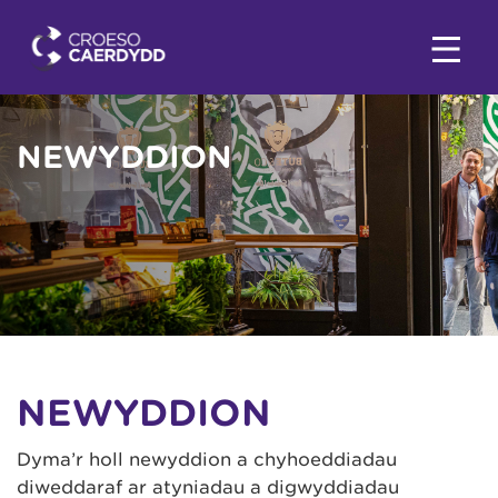
NEWYDDION
NEWYDDION
Dyma’r holl newyddion a chyhoeddiadau
diweddaraf ar atyniadau a digwyddiadau