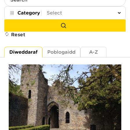
Search
Category
Reset
Diweddaraf
Poblogaidd
A-Z