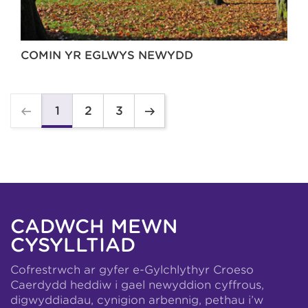
COMIN YR EGLWYS NEWYDD
2
3
1
CADWCH MEWN
CYSYLLTIAD
Cofrestrwch ar gyfer e-Gylchlythyr Croeso
Caerdydd heddiw i gael newyddion cyffrous,
digwyddiadau, cynigion arbennig, pethau i’w