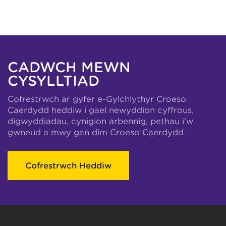
CADWCH MEWN
CYSYLLTIAD
Cofrestrwch ar gyfer e-Gylchlythyr Croeso
Caerdydd heddiw i gael newyddion cyffrous,
digwyddiadau, cynigion arbennig, pethau i’w
gwneud a mwy gan dîm Croeso Caerdydd.
Cofrestrwch Heddiw