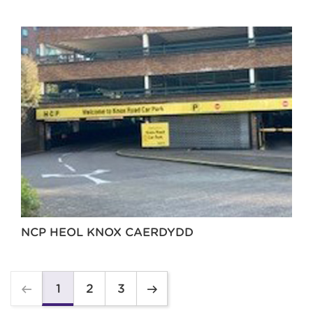
NCP HEOL KNOX CAERDYDD
2
3
1