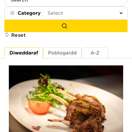
Search
Category
Reset
Diweddaraf
Poblogaidd
A-Z