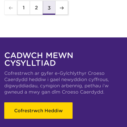
1
2
3
CADWCH MEWN
CYSYLLTIAD
Cofrestrwch ar gyfer e-Gylchlythyr Croeso
Caerdydd heddiw i gael newyddion cyffrous,
digwyddiadau, cynigion arbennig, pethau i’w
gwneud a mwy gan dîm Croeso Caerdydd.
Cofrestrwch Heddiw