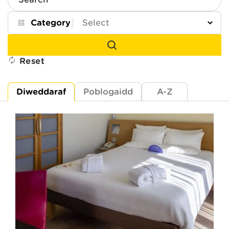
Search
Category
Reset
Diweddaraf
Poblogaidd
A-Z