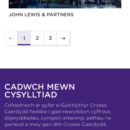
JOHN LEWIS & PARTNERS
2
3
1
CADWCH MEWN
CYSYLLTIAD
Cofrestrwch ar gyfer e-Gylchlythyr Croeso
Caerdydd heddiw i gael newyddion cyffrous,
digwyddiadau, cynigion arbennig, pethau i’w
gwneud a mwy gan dîm Croeso Caerdydd.