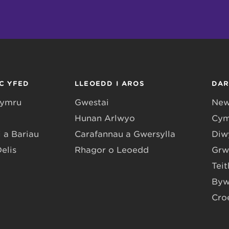
C YFED
LLEOEDD I AROS
DA
Gymru
Gwestai
New
Hunan Arlwyo
Cym
 a Bariau
Carafannau a Gwersylla
Diwy
Delis
Rhagor o Leoedd
Grw
Teit
Byw
Cro