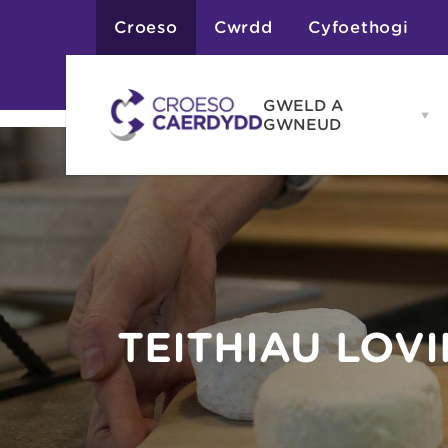
Croeso
Cwrdd
Cyfoethogi
GWELD A
Op
GWNEUD
G
A
G
Atyniadau
me
Gweithgareddau
Adloniant
Chwaraeon
Siopa
Teithiau a Golygfe
TEITHIAU LOV