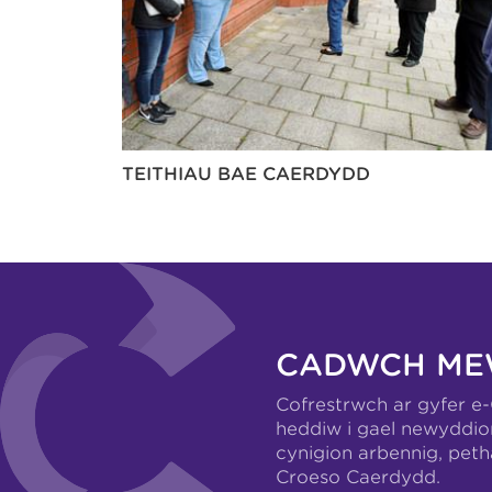
TEITHIAU BAE CAERDYDD
CADWCH ME
Cofrestrwch ar gyfer e
heddiw i gael newyddio
cynigion arbennig, pet
Croeso Caerdydd.