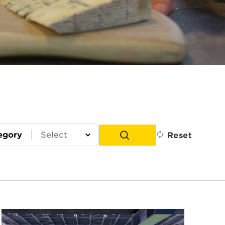
egory
Reset