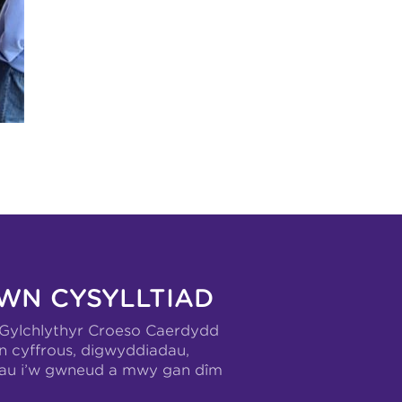
WN CYSYLLTIAD
-Gylchlythyr Croeso Caerdydd
n cyffrous, digwyddiadau,
hau i’w gwneud a mwy gan dîm