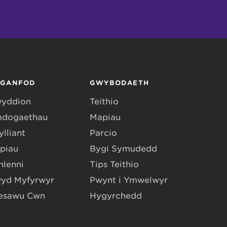
RGANFOD
GWYBODAETH
yddion
Teithio
dogaethau
Mapiau
lliant
Parcio
piau
Bygi Symudedd
hlenni
Tips Teithio
yd Myfyrwyr
Pwynt i Ymwelwyr
esawu Cŵn
Hygyrchedd