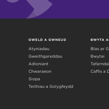
GWELD A GWNEUD
BWYTA A
Atyniadau
Blas ar 
Gweithgareddau
Bwytai
Adloniant
Tafarndai
Chwaraeon
Caffis a 
Siopa
Teithiau a Golygfeydd