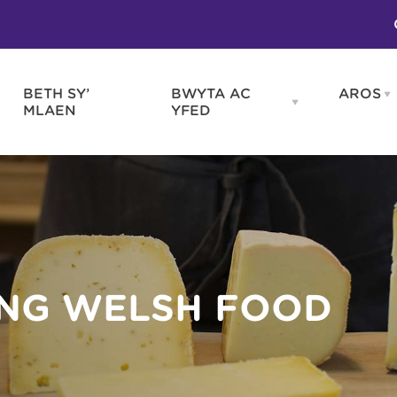
BETH SY’
BWYTA AC
AROS
O
en
Open
MLAEN
YFED
WELD
BWYTA
m
AC
WNEUD
YFED
Blas ar Gymru
Gwes
nu
menu
Bwytai
Huna
Tafarndai a Bariau
Caraf
Caffis a Delis
Rhag
ydd
ING WELSH FOOD