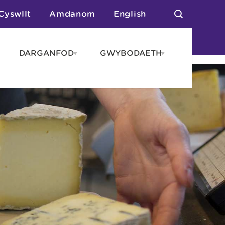
Cyswllt
Amdanom
English
DARGANFOD
GWYBODAETH
pen
Open
Open
AROS
DARGANFOD
GWYBODAET
enu
menu
menu
tai
n Arlwyo
anau a Gwersylla
or o Leoedd