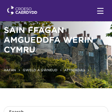
SAIN FFAGAN
AMGUEDDFA WERIN
CYMRU
HAFAN
GWELD A GWNEUD
ATYNIADAU